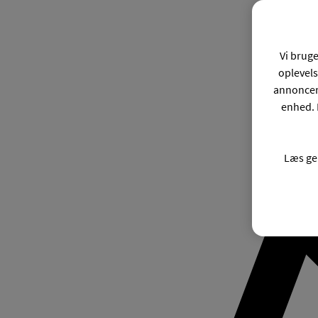
Vi bruge
oplevels
annonceri
enhed. 
Læs ge