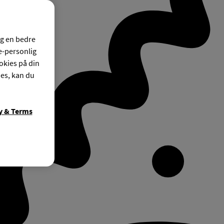
og en bedre
ke-personlig
okies på din
ies, kan du
y & Terms