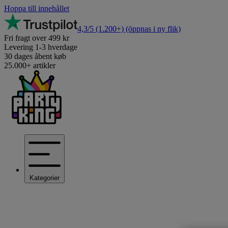
Hoppa till innehållet
4,3/5
(1.200+)
(öppnas i ny flik)
Fri fragt over 499 kr
Levering 1-3 hverdage
30 dages åbent køb
25.000+ artikler
Kategorier