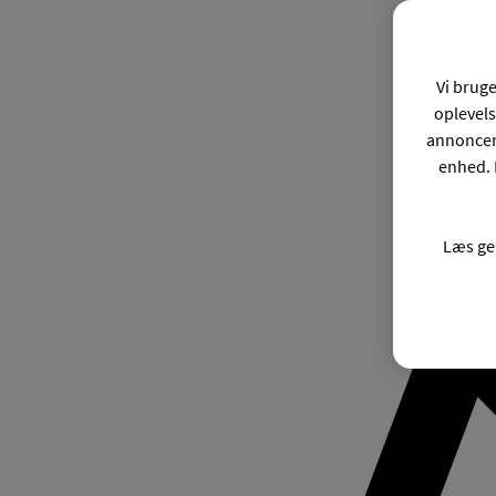
Vi bruge
oplevels
annonceri
enhed. 
Læs ge