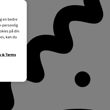
og en bedre
ke-personlig
okies på din
ies, kan du
y & Terms