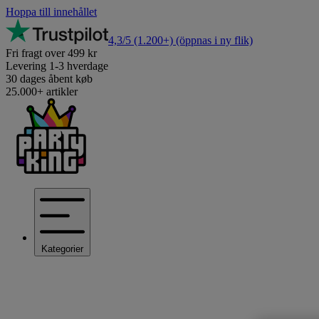
Hoppa till innehållet
4,3/5
(1.200+)
(öppnas i ny flik)
Fri fragt over 499 kr
Levering 1-3 hverdage
30 dages åbent køb
25.000+ artikler
Kategorier