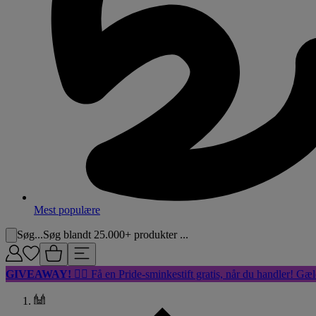
Mest populære
Søg...
Søg blandt 25.000+ produkter ...
GIVEAWAY!
🏳️‍🌈 Få en Pride-sminkestift gratis, når du handler! Gæl