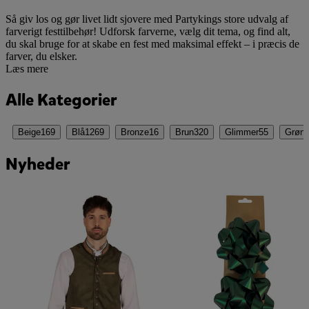
Så giv los og gør livet lidt sjovere med Partykings store udvalg af
farverigt festtilbehør! Udforsk farverne, vælg dit tema, og find alt,
du skal bruge for at skabe en fest med maksimal effekt – i præcis de
farver, du elsker.
Læs mere
Alle Kategorier
Beige
169
Blå
1269
Bronze
16
Brun
320
Glimmer
55
Grøn
Nyheder