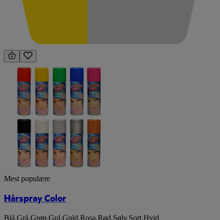
Mest populære
Hårspray Color
Blå
,
Grå
,
Grøn
,
Gul
,
Guld
,
Rosa
,
Rød
,
Sølv
,
Sort
,
Hvid