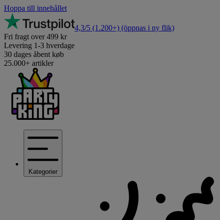
Hoppa till innehållet
4,3/5
(1.200+)
(öppnas i ny flik)
Fri fragt over 499 kr
Levering 1-3 hverdage
30 dages åbent køb
25.000+ artikler
Kategorier