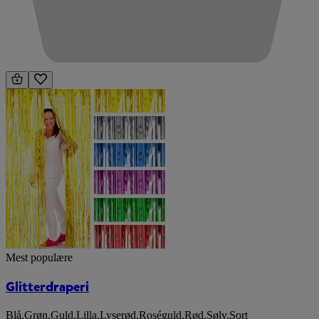
Mest populære
Glitterdraperi
Blå
,
Grøn
,
Guld
,
Lilla
,
Lyserød
,
Roséguld
,
Rød
,
Sølv
,
Sort