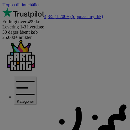
Hoppa till innehållet
4,3/5
(1.200+)
(öppnas i ny flik)
Fri fragt over 499 kr
Levering 1-3 hverdage
30 dages åbent køb
25.000+ artikler
Kategorier