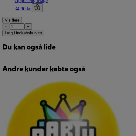
Oppustelig Måge
34,90 kr
Vis flere
−
+
Læg i indkøbskurven
Du kan også lide
Andre kunder købte også