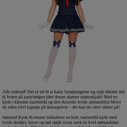
Alle ombord! Det er tid til at kaste fortøjningerne og sejle direkte ind
til festen på partybølgen iført denne skønne matroskjole! Med en
kjole i klassisk marineblå og den ikoniske hvide sømandshat bliver
du uden tvivl kaptajn på dansegulvet – det kan du være sikker på!
Sømand Kjole Kostume inkluderer en kort, marineblå kjole med
hvide detaljer, krave og rød sløjfe foran samt en hvid sømandshat