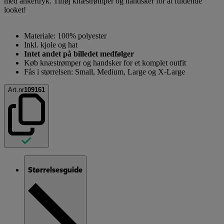
med ankertryk. Tilføj knæstrømper og handsker for at fuldende
looket!
Materiale: 100% polyester
Inkl. kjole og hat
Intet andet på billedet medfølger
Køb knæstrømper og handsker for et komplet outfit
Fås i størrelsen: Small, Medium, Large og X-Large
Art.nr
109161
Størrelsesguide