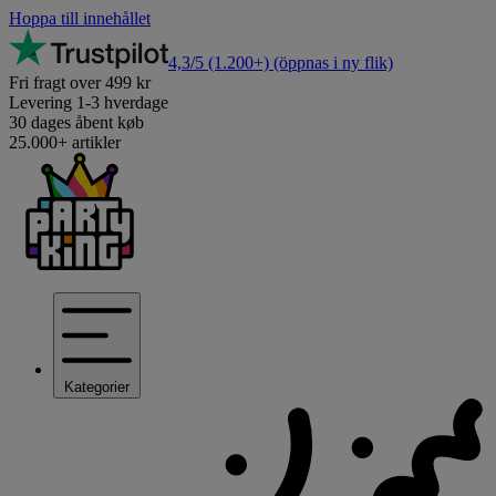
Hoppa till innehållet
4,3/5
(1.200+)
(öppnas i ny flik)
Fri fragt over 499 kr
Levering 1-3 hverdage
30 dages åbent køb
25.000+ artikler
Kategorier