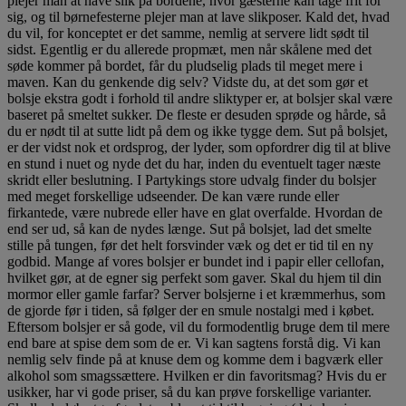
plejer man at have slik på bordene, hvor gæsterne kan tage frit for
sig, og til børnefesterne plejer man at lave slikposer. Kald det, hvad
du vil, for konceptet er det samme, nemlig at servere lidt sødt til
sidst. Egentlig er du allerede propmæt, men når skålene med det
søde kommer på bordet, får du pludselig plads til meget mere i
maven. Kan du genkende dig selv? Vidste du, at det som gør et
bolsje ekstra godt i forhold til andre sliktyper er, at bolsjer skal være
baseret på smeltet sukker. De fleste er desuden sprøde og hårde, så
du er nødt til at sutte lidt på dem og ikke tygge dem. Sut på bolsjet,
er der vidst nok et ordsprog, der lyder, som opfordrer dig til at blive
en stund i nuet og nyde det du har, inden du eventuelt tager næste
skridt eller beslutning. I Partykings store udvalg finder du bolsjer
med meget forskellige udseender. De kan være runde eller
firkantede, være nubrede eller have en glat overfalde. Hvordan de
end ser ud, så kan de nydes længe. Sut på bolsjet, lad det smelte
stille på tungen, før det helt forsvinder væk og det er tid til en ny
godbid. Mange af vores bolsjer er bundet ind i papir eller cellofan,
hvilket gør, at de egner sig perfekt som gaver. Skal du hjem til din
mormor eller gamle farfar? Server bolsjerne i et kræmmerhus, som
de gjorde før i tiden, så følger der en smule nostalgi med i købet.
Eftersom bolsjer er så gode, vil du formodentlig bruge dem til mere
end bare at spise dem som de er. Vi kan sagtens forstå dig. Vi kan
nemlig selv finde på at knuse dem og komme dem i bagværk eller
alkohol som smagssættere. Hvilken er din favoritsmag? Hvis du er
usikker, har vi gode priser, så du kan prøve forskellige varianter.