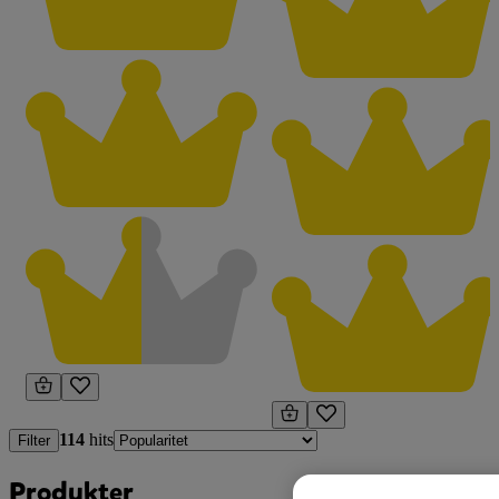
114
hits
Filter
Produkter