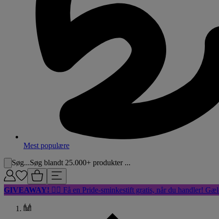
Mest populære
Søg...
Søg blandt 25.000+ produkter ...
GIVEAWAY!
🏳️‍🌈 Få en Pride-sminkestift gratis, når du handler! Gæl