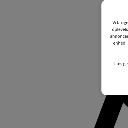
Vi bruge
oplevels
annonceri
enhed. 
Læs ge