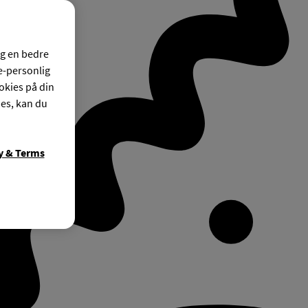
og en bedre
ke-personlig
okies på din
ies, kan du
y & Terms