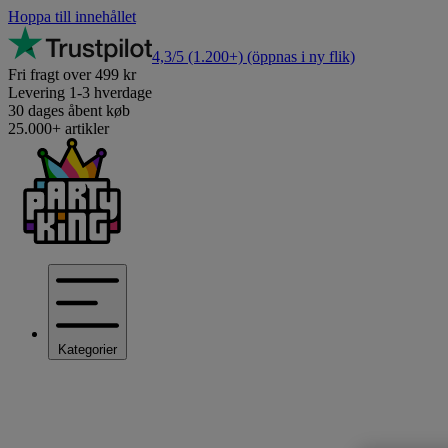
Hoppa till innehållet
4,3/5
(1.200+)
(öppnas i ny flik)
Fri fragt over 499 kr
Levering 1-3 hverdage
30 dages åbent køb
25.000+ artikler
Kategorier