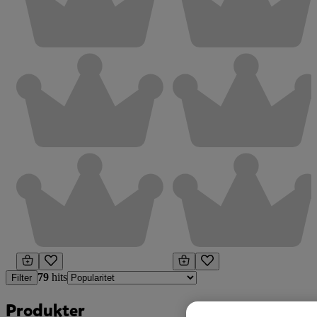
79
hits
Filter
Produkter