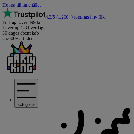
Hoppa till innehållet
4,3/5
(1.200+)
(öppnas i ny flik)
Fri fragt over 499 kr
Levering 1-3 hverdage
30 dages åbent køb
25.000+ artikler
Kategorier