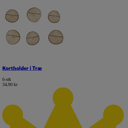
Kortholder i Træ
6-stk
34,90 kr