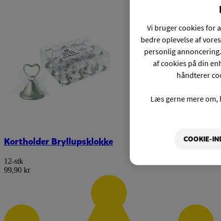
Vi bruger cookies for a
bedre oplevelse af vores
personlig annoncering.
af cookies på din enh
håndterer coo
Læs gerne mere om, 
COOKIE-IN
Kortholder Bryllupsklokke
12-stk
99,90 kr