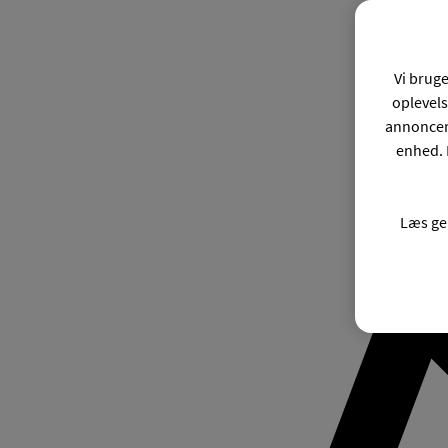
Vi bruge
oplevels
annonceri
enhed. 
Læs ge