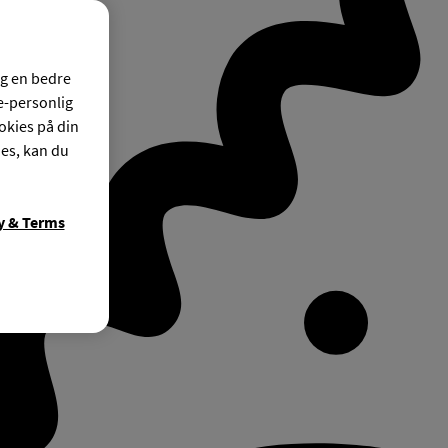
og en bedre
ke-personlig
okies på din
ies, kan du
y & Terms