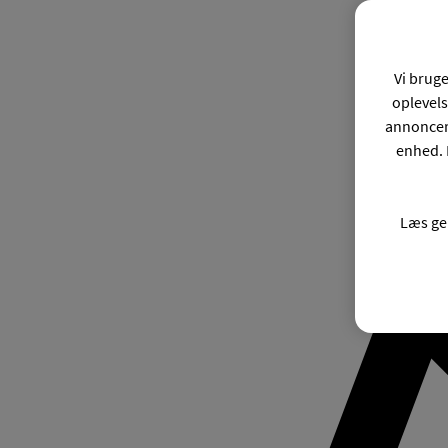
Vi bruge
oplevels
annonceri
enhed. 
Læs ge