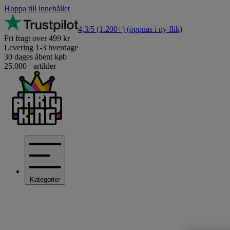
Hoppa till innehållet
4,3/5
(1.200+)
(öppnas i ny flik)
Fri fragt over 499 kr
Levering 1-3 hverdage
30 dages åbent køb
25.000+ artikler
Kategorier