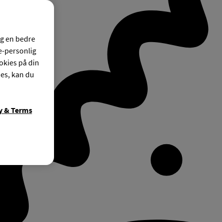
og en bedre
ke-personlig
okies på din
ies, kan du
y & Terms