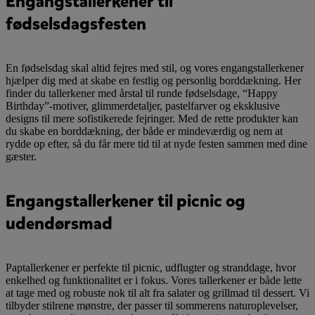
Engangstallerkener til
fødselsdagsfesten
En fødselsdag skal altid fejres med stil, og vores engangstallerkener
hjælper dig med at skabe en festlig og personlig borddækning. Her
finder du tallerkener med årstal til runde fødselsdage, “Happy
Birthday”-motiver, glimmerdetaljer, pastelfarver og eksklusive
designs til mere sofistikerede fejringer. Med de rette produkter kan
du skabe en borddækning, der både er mindeværdig og nem at
rydde op efter, så du får mere tid til at nyde festen sammen med dine
gæster.
Engangstallerkener til picnic og
udendørsmad
Paptallerkener er perfekte til picnic, udflugter og stranddage, hvor
enkelhed og funktionalitet er i fokus. Vores tallerkener er både lette
at tage med og robuste nok til alt fra salater og grillmad til dessert. Vi
tilbyder stilrene mønstre, der passer til sommerens naturoplevelser,