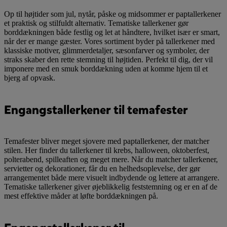
Op til højtider som jul, nytår, påske og midsommer er paptallerkener
et praktisk og stilfuldt alternativ. Tematiske tallerkener gør
borddækningen både festlig og let at håndtere, hvilket især er smart,
når der er mange gæster. Vores sortiment byder på tallerkener med
klassiske motiver, glimmerdetaljer, sæsonfarver og symboler, der
straks skaber den rette stemning til højtiden. Perfekt til dig, der vil
imponere med en smuk borddækning uden at komme hjem til et
bjerg af opvask.
Engangstallerkener til temafester
Temafester bliver meget sjovere med paptallerkener, der matcher
stilen. Her finder du tallerkener til krebs, halloween, oktoberfest,
polterabend, spilleaften og meget mere. Når du matcher tallerkener,
servietter og dekorationer, får du en helhedsoplevelse, der gør
arrangementet både mere visuelt indbydende og lettere at arrangere.
Tematiske tallerkener giver øjeblikkelig feststemning og er en af de
mest effektive måder at løfte borddækningen på.