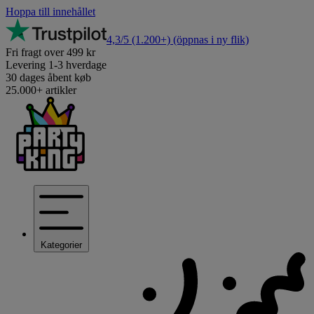
Hoppa till innehållet
4,3/5
(1.200+)
(öppnas i ny flik)
Fri fragt over 499 kr
Levering 1-3 hverdage
30 dages åbent køb
25.000+ artikler
Kategorier