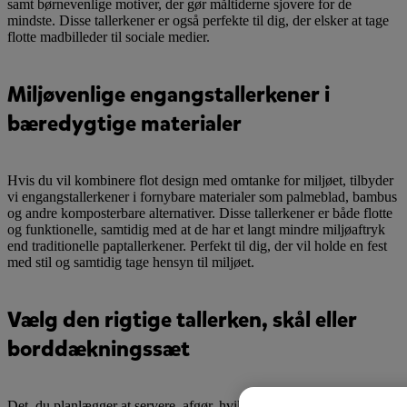
samt børnevenlige motiver, der gør måltiderne sjovere for de
mindste. Disse tallerkener er også perfekte til dig, der elsker at tage
flotte madbilleder til sociale medier.
Miljøvenlige engangstallerkener i
bæredygtige materialer
Hvis du vil kombinere flot design med omtanke for miljøet, tilbyder
vi engangstallerkener i fornybare materialer som palmeblad, bambus
og andre komposterbare alternativer. Disse tallerkener er både flotte
og funktionelle, samtidig med at de har et langt mindre miljøaftryk
end traditionelle paptallerkener. Perfekt til dig, der vil holde en fest
med stil og samtidig tage hensyn til miljøet.
Vælg den rigtige tallerken, skål eller
borddækningssæt
Det, du planlægger at servere, afgør, hvilken type engangstallerken