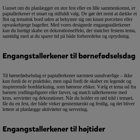
Uanset om du planlægger en stor fest eller en lille sammenkomst, er
paptallerkener et smart og stilfuldt valg. De gør det nemt at dække et
flot og tematisk bord uden at bekymre sig om knust porcelæn eller
opvaskebjerge bagefter. Med vores designede engangstallerkener
kan du hurtigt skabe en dekorationseffekt, der matcher festens tema,
samtidig med at du sparer tid på både forberedelse og oprydning.
Engangstallerkener til børnefødselsdag
Til børnefødselsdag er paptallerkener nærmest uundværlige – ikke
kun fordi de er praktiske, men også fordi de skaber en legende og
inspirerende borddækning, som børnene elsker. Vælg et tema ud fra
barnets yndlingsfigurer eller farver, og match tallerkenerne med
krus, servietter og dekorationer. Når du holder en rød tråd i temaet,
får du en fest, der både virker gennemtænkt og festlig, og det bliver
lettere at planlægge aktiviteter og servering.
Engangstallerkener til højtider