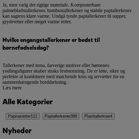
Ja, men vælg det rigtige materiale. Komposterbare
palmebladstallerkener, bambustallerkener og stabile paptallerkener
kan sagtens klare varme. Undgå tynde paptallerkener til supper,
gryderetter eller meget varme retter.
Hvilke engangstallerkener er bedst til
børnefødselsdag?
Tallerkener med tema, farverige motiver eller børnenes
yndlingsfigurer skaber straks feststemning. De er lette, sikre og
perfekte at kombinere med matchende krus og servietter for en
sammenhængende borddækning.
Læs mere
Alle Kategorier
Papirasietter
111
Paptallerkener
388
Plasttallerkner
4
Nyheder