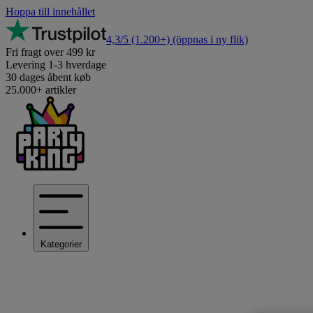
Hoppa till innehållet
4,3/5
(1.200+)
(öppnas i ny flik)
Fri fragt over 499 kr
Levering 1-3 hverdage
30 dages åbent køb
25.000+ artikler
Kategorier