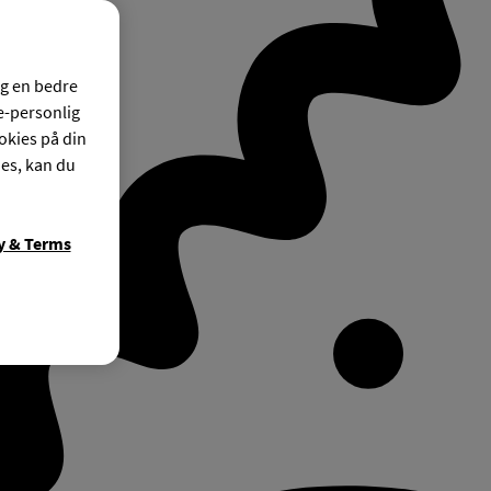
og en bedre
ke-personlig
okies på din
ies, kan du
y & Terms