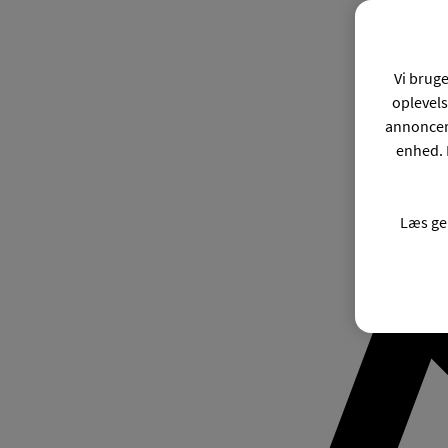
Vi bruge
oplevels
annonceri
enhed. 
Læs ge