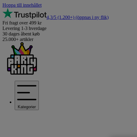
Hoppa till innehållet
4,3/5
(1.200+)
(öppnas i ny flik)
Fri fragt over 499 kr
Levering 1-3 hverdage
30 dages åbent køb
25.000+ artikler
Kategorier