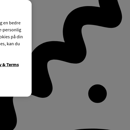
og en bedre
ke-personlig
okies på din
ies, kan du
y & Terms