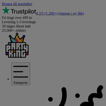
Hoppa till innehållet
4,3/5
(1.200+)
(öppnas i ny flik)
Fri fragt over 499 kr
Levering 1-3 hverdage
30 dages åbent køb
25.000+ artikler
Kategorier