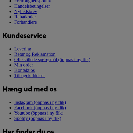
Fortrolighedspolitik
Handelsbetingelser
Nyhedsbrev
Rabatkoder
Forhandlere
Kundeservice
Levering
Retur og Reklamation
Ofte stillede spørgsmål
(öppnas i ny flik)
Min order
Kontakt os
Tilbagekaldelser
Hæng ud med os
Instagram
(öppnas i ny flik)
Facebook
(öppnas i ny flik)
Youtube
(öppnas i ny flik)
Spotify
(öppnas i ny flik)
Her finder du os