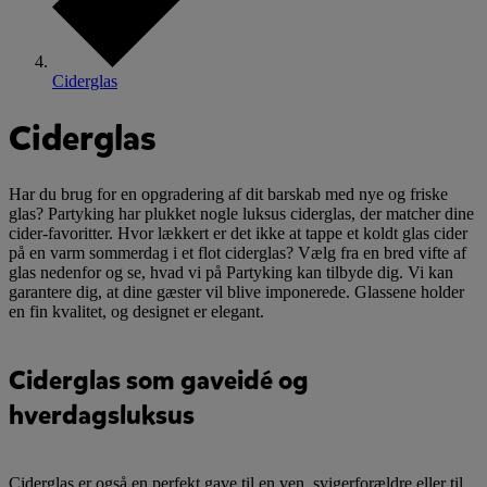
Ciderglas
Ciderglas
Har du brug for en opgradering af dit barskab med nye og friske
glas? Partyking har plukket nogle luksus ciderglas, der matcher dine
cider-favoritter. Hvor lækkert er det ikke at tappe et koldt glas cider
på en varm sommerdag i et flot ciderglas? Vælg fra en bred vifte af
glas nedenfor og se, hvad vi på Partyking kan tilbyde dig. Vi kan
garantere dig, at dine gæster vil blive imponerede. Glassene holder
en fin kvalitet, og designet er elegant.
Ciderglas som gaveidé og
hverdagsluksus
Ciderglas er også en perfekt gave til en ven, svigerforældre eller til