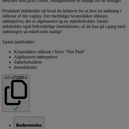
benyttes som pynt i stuen. Mulighederne er mange for de dristige!
Produktet indeholder alt hvad du behøver for at lave en støbning i
silikone af din vagina. Der medfølger kropssikker silikone,
støbepulver, der er algebaseret og en støbebeholder. Sættet
indeholder også letforståelige instruktioner, så du kan gå i gang med
støbningen så enkelt som muligt!
Sættet indeholder:
Kropssikker silikone i farve "Hot Pink"
Algebaseret støbepulver
Støbebeholdere
Instruktioner
Art.nr
71193-1
Bedømmelse