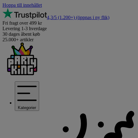
Hoppa till innehållet
4,3/5
(1.200+)
(öppnas i ny flik)
Fri fragt over 499 kr
Levering 1-3 hverdage
30 dages åbent køb
25.000+ artikler
Kategorier