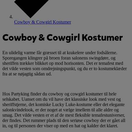
Cowboy & Cowgirl Kostumer
Cowboy & Cowgirl Kostumer
En ulidelig varme får græsset til at krakelere under fodsålerne.
Sporegangen klingrer på broen foran salonens swingdøre, og
sheriffen trækker blikket op mod horisonten. Det er temafest med
det vilde vesten som omdrejningspunkt, og du er to kostumeklæder
fra at se nøjagtig sådan ud.
Hos Partyking finder du cowboy og cowgirl kostumer til hele
selskabet. Uanset om du vil have det klassiske look med vest og
sheriffstjerne, det komiske Lucky Luke-kostume eller det elegante
salonkvindelook, er der noget at vælge imellem til alle aldre og
smag. Det vilde vesten er et af de mest fleksible temafestuniverser,
der findes. Det rummer plads til den seriøse cowboy der er gået all
in, og til personen der viser op med en hat og kalder det klaret.