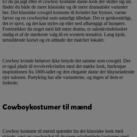
Er du på jagt efter et cowboy kostume dame-look der skiller sig ud,
finder du både de mere klassiske og de mere dramatiske varianter
her. Det klassiske cowgirl kostume til kvinder har frynser, varme
farver og en cowboyhat som naturligt tilbehør. Det er genkendeligt,
det er sjovt, og det kan styles op eller ned afhængigt af humøret.
Foretrækker du noget med lidt mere drama, er salonkvindelooket
stadig et af de stærkeste valg til en western temafest. Lang kjole,
tætsiddende korset og en attitude der matcher lokalet.
Cowboy kvinde behøver ikke betyde det samme som cowgirl. Der
er også plads til revolverkvinden med det mørke look, burlesque
inspirationen fra 1800-tallet og den elegante dame der tilsyneladende
ejer salonen. Partyking har alle varianterne, og ingen af dem er
forkerte.
Cowboykostumer til mænd
Cowboy kostume til mænd spænder fra det klassiske look med
skjorte, vest og cowboyhat til de mere udarbejdede kostumer med