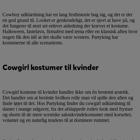
Cowboy udklædning har en lang festhistorie bag sig, og det er der
en god grund til. Looket er genkendeligt, det er sjovt at have på, og
det fungerer til stort set enhver anledning der kræver et kostume.
Halloween, fastelavn, firmafest med tema eller en klassisk aften hvor
nogen fik den idé at det skulle være western. Partyking har
kostumerne til alle scenarierne.
Cowgirl kostumer til kvinder
Cowgirl kostume til kvinder handler ikke om én bestemt æstetik.
Det handler om at beslutte hvilken rolle man vil spille den aften og
finde tøjet til det. Hos Partyking finder du cowgirl udklædning til
damer i mange udgaver, fra det afslappede rodeo look med frynser
og shorts til de mere sceniske salonkvindekostumer med korsetter,
volanter og en naturlig tendens til at dominere rummet.