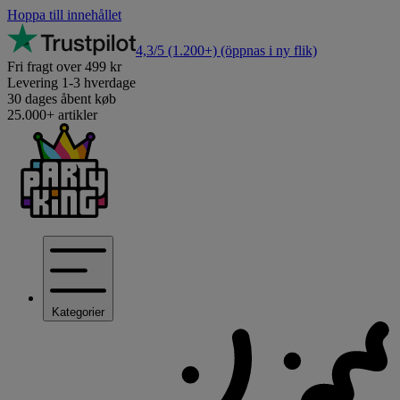
Hoppa till innehållet
4,3/5
(1.200+)
(öppnas i ny flik)
Fri fragt over 499 kr
Levering 1-3 hverdage
30 dages åbent køb
25.000+ artikler
Kategorier