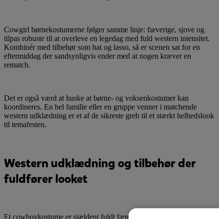
Cowgirl børnekostumerne følger samme linje: farverige, sjove og
tilpas robuste til at overleve en legedag med fuld western intensitet.
Kombinér med tilbehør som hat og lasso, så er scenen sat for en
eftermiddag der sandsynligvis ender med at nogen kræver en
rematch.
Det er også værd at huske at børne- og voksenkostumer kan
koordineres. En hel familie eller en gruppe venner i matchende
western udklædning er et af de sikreste greb til et stærkt helhedslook
til temafesten.
Western udklædning og tilbehør der
fuldfører looket
Et cowboykostume er sjældent fuldt færdigt uden det rette tilbehør.