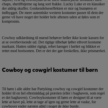
chaps, sheriffstjerne og lang sort frakke. Lucky Luke er en klassiker
der aldrig skuffer. Genkendelseseffekten er stor og humøren er
indbygget. De mere autentiske western kostumer passer til dem der
gerne vil have noget der holder hele aftenen uden at føles som et
kompromis.
Cowboy udklædning til mænd behøver heller ikke koste kassen for
at se overbevisende ud. Det rigtige tilbehør løfter ethvert kostume
markant. Hatten sidder rigtigt, rebet hænger i bæltet og blikket er
rettet mod horisonten. Det er det der gør forskellen, ikke prismærket.
Cowboy og cowgirl kostumer til børn
Til børn i alle aldre har Partyking cowboy og cowgirl kostumer der
holder til en hel eftermiddag på prærien (eller i baghaven, som regel
er det baghaven). Cowboykostumer til børn er designet til at være
lette at have på, lette at tage af igen og gerne lette at vaske, for
cowboyer ender næsten altid i noget de ikke burde.