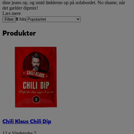
dine jeans op, og smid fødderne op på sofabordet. No shame, når
det gælder dipmix!
Læs mere
8
hits
Filter
Produkter
Chili Klaus Chili Dip
12 g
,
Vindstyrke 7