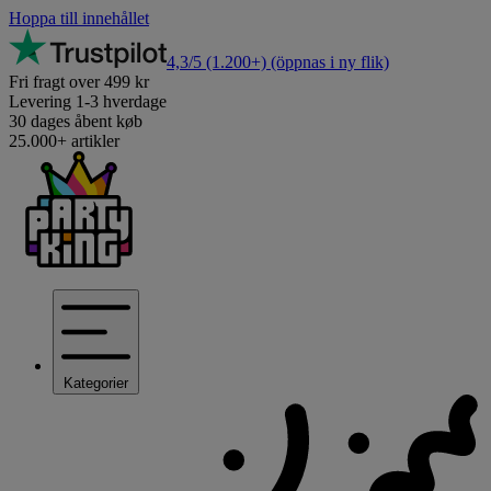
Hoppa till innehållet
4,3/5
(1.200+)
(öppnas i ny flik)
Fri fragt over 499 kr
Levering 1-3 hverdage
30 dages åbent køb
25.000+ artikler
Kategorier