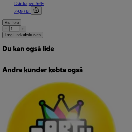
Dørdraperi Sølv
39,90 kr
Vis flere
−
+
Læg i indkøbskurven
Du kan også lide
Andre kunder købte også