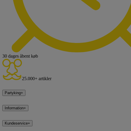
30 dages åbent køb
25.000+ artikler
Partyking
+
Information
+
Kundeservice
+