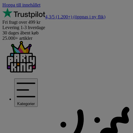
Hoppa till innehållet
4,3/5
(1.200+)
(öppnas i ny flik)
Fri fragt over 499 kr
Levering 1-3 hverdage
30 dages åbent køb
25.000+ artikler
Kategorier