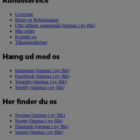
Kundeservice
Levering
Retur og Reklamation
Ofte stillede spørgsmål
(öppnas i ny flik)
Min order
Kontakt os
Tilbagekaldelser
Hæng ud med os
Instagram
(öppnas i ny flik)
Facebook
(öppnas i ny flik)
Youtube
(öppnas i ny flik)
Spotify
(öppnas i ny flik)
Her finder du os
Sverige
(öppnas i ny flik)
Norge
(öppnas i ny flik)
Danmark
(öppnas i ny flik)
Suomi
(öppnas i ny flik)