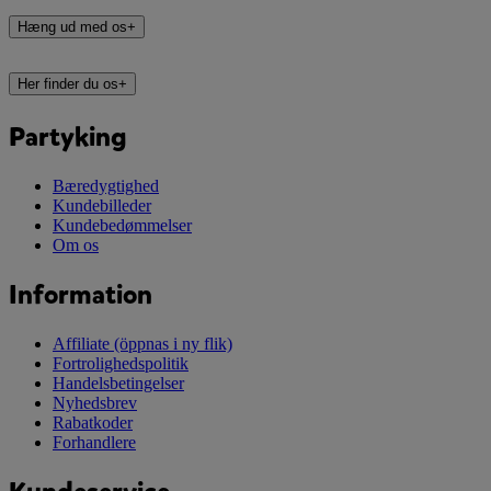
Hæng ud med os
+
Her finder du os
+
Partyking
Bæredygtighed
Kundebilleder
Kundebedømmelser
Om os
Information
Affiliate
(öppnas i ny flik)
Fortrolighedspolitik
Handelsbetingelser
Nyhedsbrev
Rabatkoder
Forhandlere