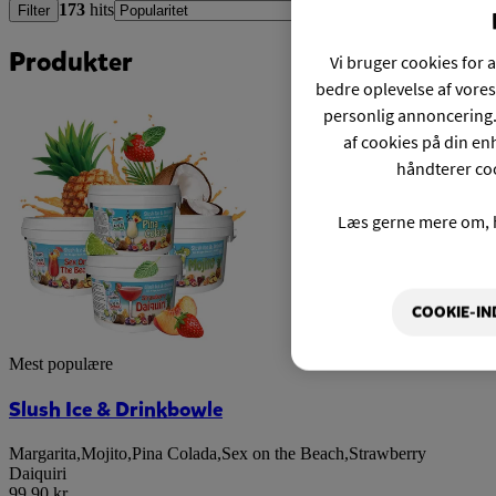
173
hits
Filter
Produkter
Vi bruger cookies for a
bedre oplevelse af vores
personlig annoncering.
af cookies på din enh
håndterer coo
Læs gerne mere om, 
COOKIE-IN
Mest populære
Slush Ice & Drinkbowle
Margarita
,
Mojito
,
Pina Colada
,
Sex on the Beach
,
Strawberry
Daiquiri
99,90 kr