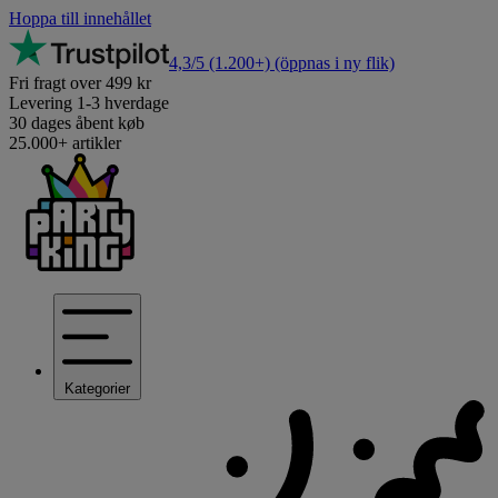
Hoppa till innehållet
4,3/5
(1.200+)
(öppnas i ny flik)
Fri fragt over 499 kr
Levering 1-3 hverdage
30 dages åbent køb
25.000+ artikler
Kategorier