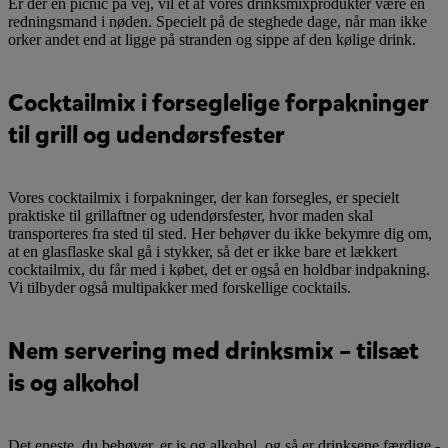
Er der en picnic på vej, vil et af vores drinksmixprodukter være en
redningsmand i nøden. Specielt på de steghede dage, når man ikke
orker andet end at ligge på stranden og sippe af den kølige drink.
Cocktailmix i forseglelige forpakninger
til grill og udendørsfester
Vores cocktailmix i forpakninger, der kan forsegles, er specielt
praktiske til grillaftner og udendørsfester, hvor maden skal
transporteres fra sted til sted. Her behøver du ikke bekymre dig om,
at en glasflaske skal gå i stykker, så det er ikke bare et lækkert
cocktailmix, du får med i købet, det er også en holdbar indpakning.
Vi tilbyder også multipakker med forskellige cocktails.
Nem servering med drinksmix – tilsæt
is og alkohol
Det eneste, du behøver, er is og alkohol, og så er drinksene færdige -