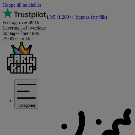
Hoppa till innehållet
4,3/5
(1.200+)
(öppnas i ny flik)
Fri fragt over 499 kr
Levering 1-3 hverdage
30 dages åbent køb
25.000+ artikler
Kategorier