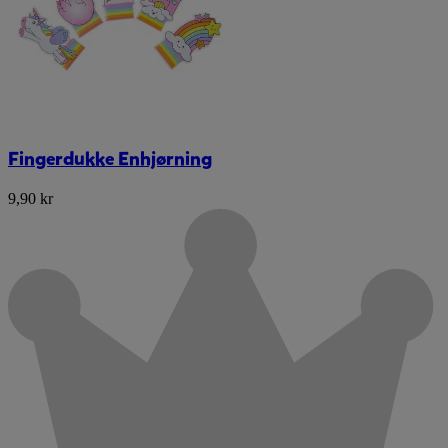
Fingerdukke Enhjørning
9,90 kr