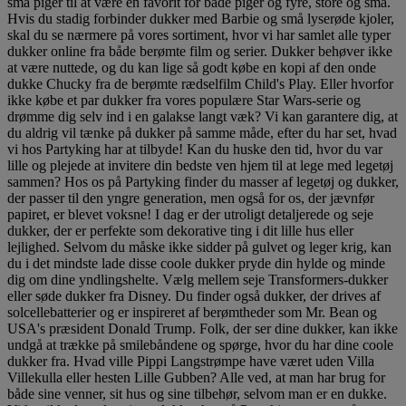
små piger til at være en favorit for både piger og fyre, store og små.
Hvis du stadig forbinder dukker med Barbie og små lyserøde kjoler,
skal du se nærmere på vores sortiment, hvor vi har samlet alle typer
dukker online fra både berømte film og serier. Dukker behøver ikke
at være nuttede, og du kan lige så godt købe en kopi af den onde
dukke Chucky fra de berømte rædselfilm Child's Play. Eller hvorfor
ikke købe et par dukker fra vores populære Star Wars-serie og
drømme dig selv ind i en galakse langt væk? Vi kan garantere dig, at
du aldrig vil tænke på dukker på samme måde, efter du har set, hvad
vi hos Partyking har at tilbyde! Kan du huske den tid, hvor du var
lille og plejede at invitere din bedste ven hjem til at lege med legetøj
sammen? Hos os på Partyking finder du masser af legetøj og dukker,
der passer til den yngre generation, men også for os, der jævnfør
papiret, er blevet voksne! I dag er der utroligt detaljerede og seje
dukker, der er perfekte som dekorative ting i dit lille hus eller
lejlighed. Selvom du måske ikke sidder på gulvet og leger krig, kan
du i det mindste lade disse coole dukker pryde din hylde og minde
dig om dine yndlingshelte. Vælg mellem seje Transformers-dukker
eller søde dukker fra Disney. Du finder også dukker, der drives af
solcellebatterier og er inspireret af berømtheder som Mr. Bean og
USA's præsident Donald Trump. Folk, der ser dine dukker, kan ikke
undgå at trække på smilebåndene og spørge, hvor du har dine coole
dukker fra. Hvad ville Pippi Langstrømpe have været uden Villa
Villekulla eller hesten Lille Gubben? Alle ved, at man har brug for
både sine venner, sit hus og sine tilbehør, selvom man er en dukke.