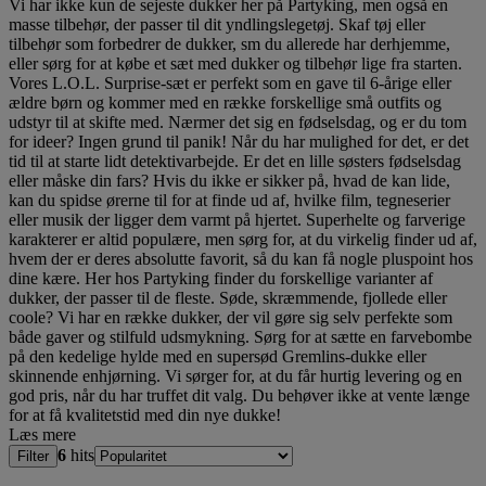
Vi har ikke kun de sejeste dukker her på Partyking, men også en
masse tilbehør, der passer til dit yndlingslegetøj. Skaf tøj eller
tilbehør som forbedrer de dukker, sm du allerede har derhjemme,
eller sørg for at købe et sæt med dukker og tilbehør lige fra starten.
Vores L.O.L. Surprise-sæt er perfekt som en gave til 6-årige eller
ældre børn og kommer med en række forskellige små outfits og
udstyr til at skifte med. Nærmer det sig en fødselsdag, og er du tom
for ideer? Ingen grund til panik! Når du har mulighed for det, er det
tid til at starte lidt detektivarbejde. Er det en lille søsters fødselsdag
eller måske din fars? Hvis du ikke er sikker på, hvad de kan lide,
kan du spidse ørerne til for at finde ud af, hvilke film, tegneserier
eller musik der ligger dem varmt på hjertet. Superhelte og farverige
karakterer er altid populære, men sørg for, at du virkelig finder ud af,
hvem der er deres absolutte favorit, så du kan få nogle pluspoint hos
dine kære. Her hos Partyking finder du forskellige varianter af
dukker, der passer til de fleste. Søde, skræmmende, fjollede eller
coole? Vi har en række dukker, der vil gøre sig selv perfekte som
både gaver og stilfuld udsmykning. Sørg for at sætte en farvebombe
på den kedelige hylde med en supersød Gremlins-dukke eller
skinnende enhjørning. Vi sørger for, at du får hurtig levering og en
god pris, når du har truffet dit valg. Du behøver ikke at vente længe
for at få kvalitetstid med din nye dukke!
Læs mere
6
hits
Filter