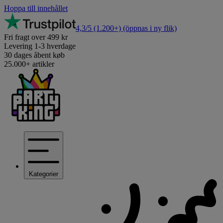
Hoppa till innehållet
4,3/5
(1.200+)
(öppnas i ny flik)
Fri fragt over 499 kr
Levering 1-3 hverdage
30 dages åbent køb
25.000+ artikler
Kategorier