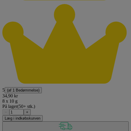
5
(af
1 Bedømmelse
)
34,90 kr
8 x 10 g
På lager
(50+ stk.)
−
+
Læg i indkøbskurven