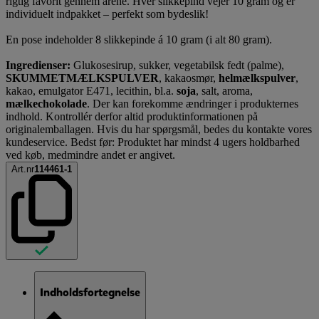
rigtig favorit gennem årene. Hver slikkepind vejer 10 gram og er
individuelt indpakket – perfekt som bydeslik!
En pose indeholder 8 slikkepinde á 10 gram (i alt 80 gram).
Ingredienser:
Glukosesirup, sukker, vegetabilsk fedt (palme),
SKUMMETMÆLKSPULVER
, kakaosmør,
helmælkspulver
,
kakao, emulgator E471, lecithin, bl.a.
soja
, salt, aroma,
mælkechokolade
. Der kan forekomme ændringer i produkternes
indhold. Kontrollér derfor altid produktinformationen på
originalemballagen. Hvis du har spørgsmål, bedes du kontakte vores
kundeservice. Bedst før: Produktet har mindst 4 ugers holdbarhed
ved køb, medmindre andet er angivet.
Art.nr
114461-1
Indholdsfortegnelse