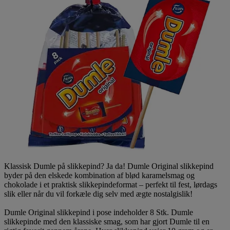
Klassisk Dumle på slikkepind? Ja da! Dumle Original slikkepind
byder på den elskede kombination af blød karamelsmag og
chokolade i et praktisk slikkepindeformat – perfekt til fest, lørdags
slik eller når du vil forkæle dig selv med ægte nostalgislik!
Dumle Original slikkepind i pose indeholder 8 Stk. Dumle
slikkepinde med den klassiske smag, som har gjort Dumle til en