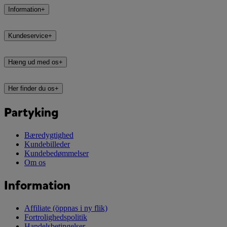
Information
+
Kundeservice
+
Hæng ud med os
+
Her finder du os
+
Partyking
Bæredygtighed
Kundebilleder
Kundebedømmelser
Om os
Information
Affiliate
(öppnas i ny flik)
Fortrolighedspolitik
Handelsbetingelser