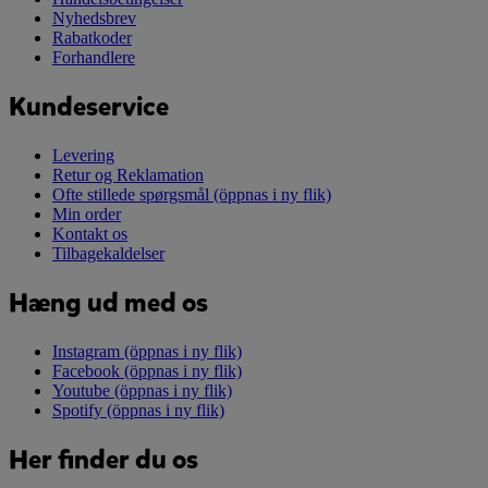
Nyhedsbrev
Rabatkoder
Forhandlere
Kundeservice
Levering
Retur og Reklamation
Ofte stillede spørgsmål
(öppnas i ny flik)
Min order
Kontakt os
Tilbagekaldelser
Hæng ud med os
Instagram
(öppnas i ny flik)
Facebook
(öppnas i ny flik)
Youtube
(öppnas i ny flik)
Spotify
(öppnas i ny flik)
Her finder du os