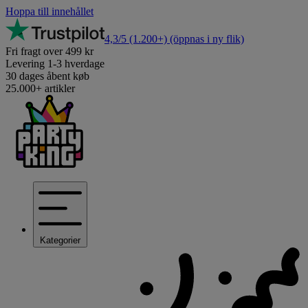
Hoppa till innehållet
4,3/5
(1.200+)
(öppnas i ny flik)
Fri fragt over 499 kr
Levering 1-3 hverdage
30 dages åbent køb
25.000+ artikler
Kategorier