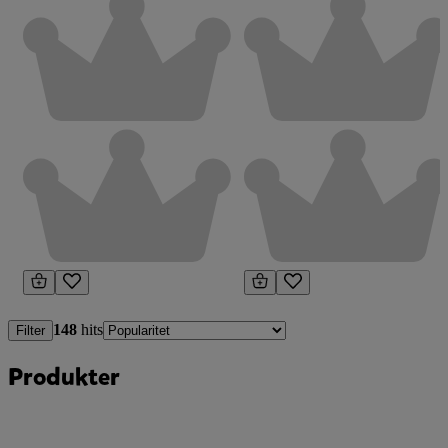
148
hits
Filter
Produkter