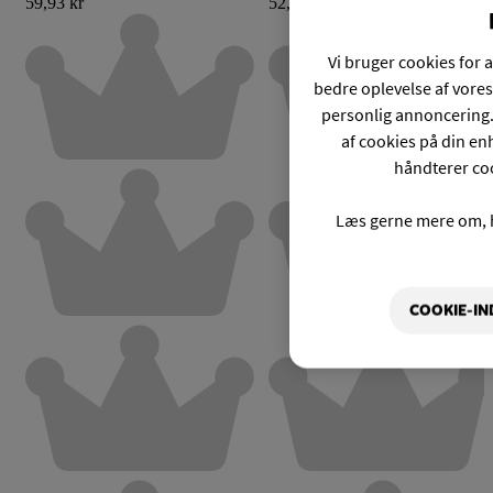
59,93 kr
52,43 kr
Vi bruger cookies for a
bedre oplevelse af vores
personlig annoncering.
af cookies på din enh
håndterer coo
Læs gerne mere om, 
COOKIE-IN