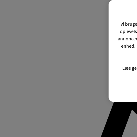
Vi bruge
oplevels
annonceri
enhed. 
Læs ge