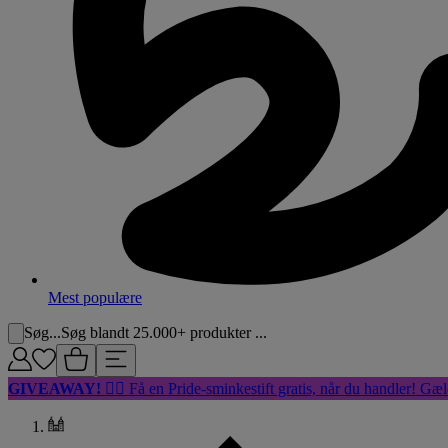
Mest populære
Søg...
Søg blandt 25.000+ produkter ...
GIVEAWAY!
🏳️‍🌈 Få en Pride-sminkestift gratis, når du handler! Gæl