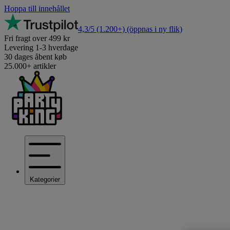
Hoppa till innehållet
4,3/5
(1.200+)
(öppnas i ny flik)
Fri fragt over 499 kr
Levering 1-3 hverdage
30 dages åbent køb
25.000+ artikler
Kategorier