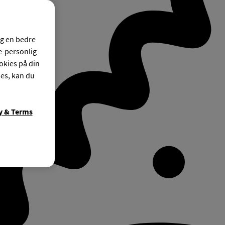
og en bedre
ke-personlig
okies på din
ies, kan du
y & Terms