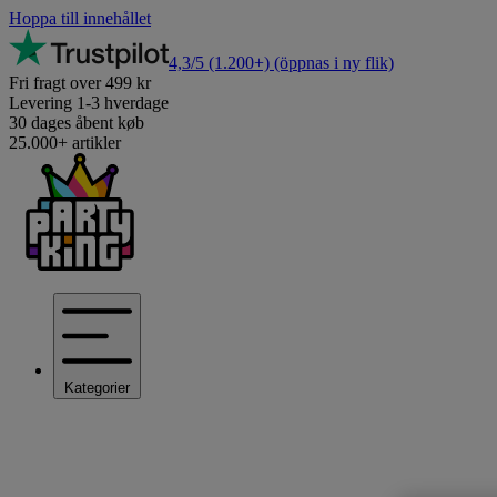
Hoppa till innehållet
4,3/5
(1.200+)
(öppnas i ny flik)
Fri fragt over 499 kr
Levering 1-3 hverdage
30 dages åbent køb
25.000+ artikler
Kategorier