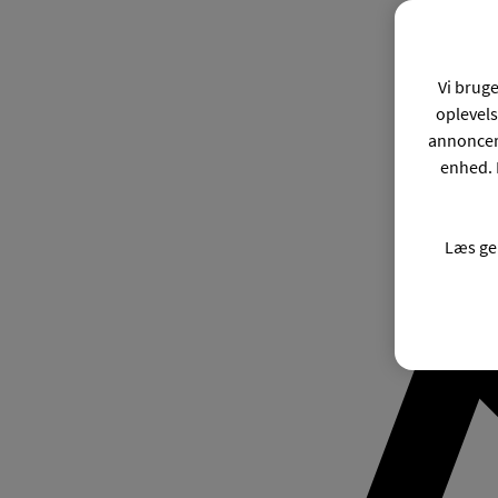
Vi bruge
oplevels
annonceri
enhed. 
Læs ge