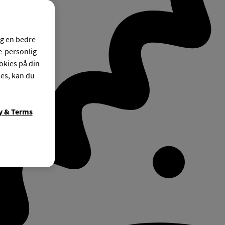
og en bedre
ke-personlig
okies på din
ies, kan du
y & Terms