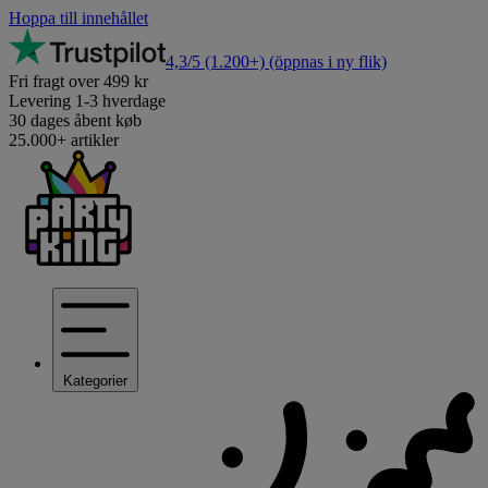
Hoppa till innehållet
4,3/5
(1.200+)
(öppnas i ny flik)
Fri fragt over 499 kr
Levering 1-3 hverdage
30 dages åbent køb
25.000+ artikler
Kategorier