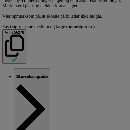
med en rød butterfly unger hagen og en maske. Handsker indgår.
Masken er i plast og dækker kun ansigtet.
Vær opmærksom på, at skoene på billeder ikke indgår.
Fås i størrelserne medium og large (børnestørrelse).
Art.nr
56278
Størrelsesguide