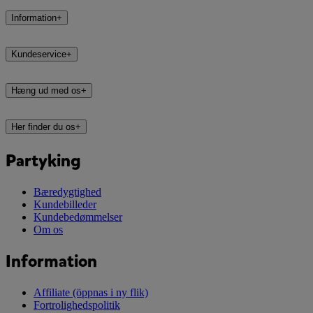
Information
+
Kundeservice
+
Hæng ud med os
+
Her finder du os
+
Partyking
Bæredygtighed
Kundebilleder
Kundebedømmelser
Om os
Information
Affiliate
(öppnas i ny flik)
Fortrolighedspolitik