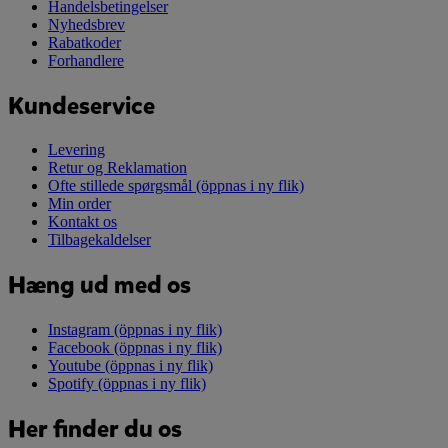
Handelsbetingelser
Nyhedsbrev
Rabatkoder
Forhandlere
Kundeservice
Levering
Retur og Reklamation
Ofte stillede spørgsmål
(öppnas i ny flik)
Min order
Kontakt os
Tilbagekaldelser
Hæng ud med os
Instagram
(öppnas i ny flik)
Facebook
(öppnas i ny flik)
Youtube
(öppnas i ny flik)
Spotify
(öppnas i ny flik)
Her finder du os