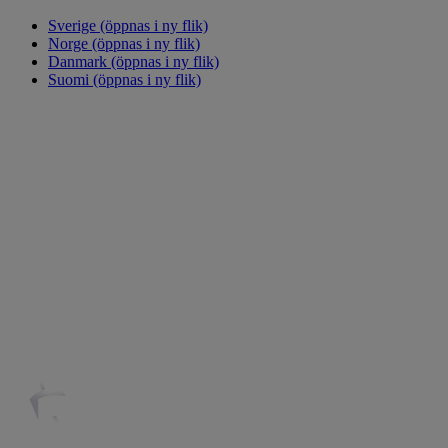
Sverige
(öppnas i ny flik)
Norge
(öppnas i ny flik)
Danmark
(öppnas i ny flik)
Suomi
(öppnas i ny flik)