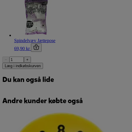
Spindelvæv Jættepose
69,90 kr
−
+
Læg i indkøbskurven
Du kan også lide
Andre kunder købte også