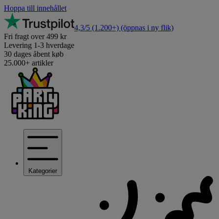
Hoppa till innehållet
4,3/5
(1.200+)
(öppnas i ny flik)
Fri fragt over 499 kr
Levering 1-3 hverdage
30 dages åbent køb
25.000+ artikler
Kategorier