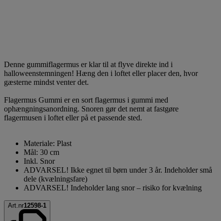
Denne gummiflagermus er klar til at flyve direkte ind i
halloweenstemningen! Hæng den i loftet eller placer den, hvor
gæsterne mindst venter det.
Flagermus Gummi er en sort flagermus i gummi med
ophængningsanordning. Snoren gør det nemt at fastgøre
flagermusen i loftet eller på et passende sted.
Materiale: Plast
Mål: 30 cm
Inkl. Snor
ADVARSEL! Ikke egnet til børn under 3 år. Indeholder små
dele (kvælningsfare)
ADVARSEL! Indeholder lang snor – risiko for kvælning
Art.nr
12598-1