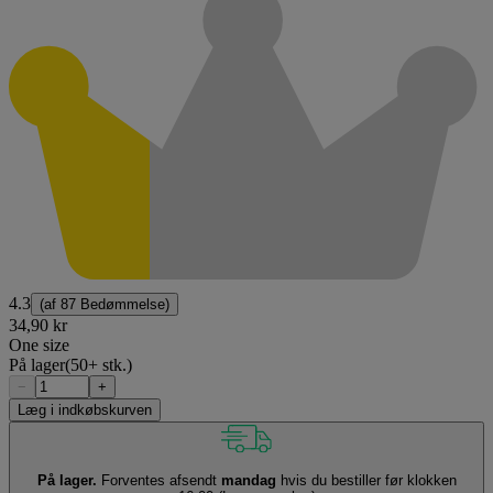
4.3
(af
87 Bedømmelse
)
34,90 kr
One size
På lager
(50+ stk.)
−
+
Læg i indkøbskurven
På lager.
Forventes afsendt
mandag
hvis du bestiller før klokken