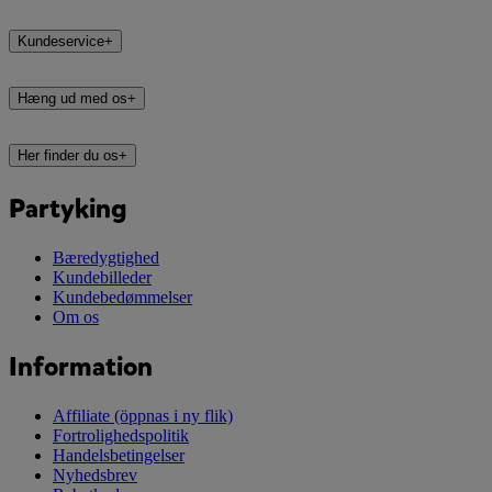
Kundeservice
+
Hæng ud med os
+
Her finder du os
+
Partyking
Bæredygtighed
Kundebilleder
Kundebedømmelser
Om os
Information
Affiliate
(öppnas i ny flik)
Fortrolighedspolitik
Handelsbetingelser
Nyhedsbrev