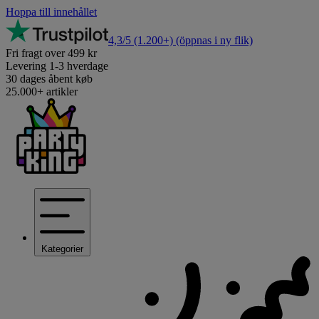
Hoppa till innehållet
4,3/5
(1.200+)
(öppnas i ny flik)
Fri fragt over 499 kr
Levering 1-3 hverdage
30 dages åbent køb
25.000+ artikler
Kategorier