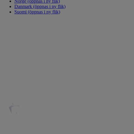
Norge
(öppnas i ny flik)
Danmark
(öppnas i ny flik)
Suomi
(öppnas i ny flik)