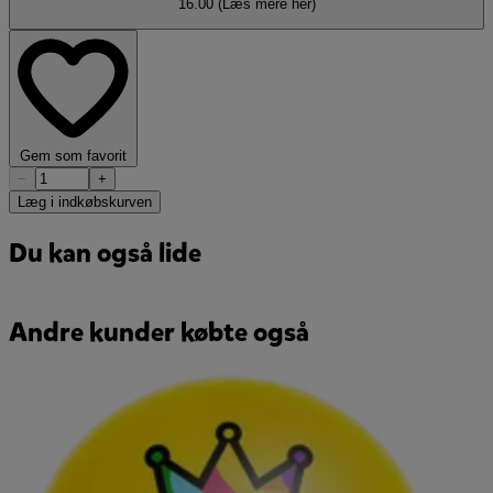
16.00
(Læs mere her)
Gem som favorit
−
+
Læg i indkøbskurven
Du kan også lide
Andre kunder købte også