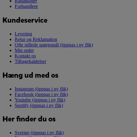
Rabatkoder
Forhandlere
Kundeservice
Levering
Retur og Reklamation
Ofte stillede spørgsmål
(öppnas i ny flik)
Min order
Kontakt os
Tilbagekaldelser
Hæng ud med os
Instagram
(öppnas i ny flik)
Facebook
(öppnas i ny flik)
Youtube
(öppnas i ny flik)
Spotify
(öppnas i ny flik)
Her finder du os
Sverige
(öppnas i ny flik)