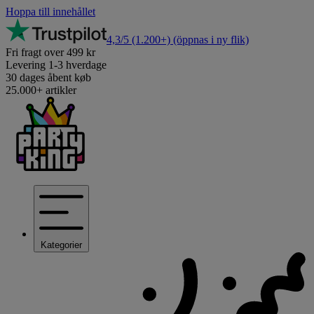
Hoppa till innehållet
4,3/5
(1.200+)
(öppnas i ny flik)
Fri fragt over 499 kr
Levering 1-3 hverdage
30 dages åbent køb
25.000+ artikler
Kategorier