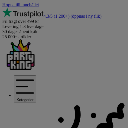
Hoppa till innehållet
4,3/5
(1.200+)
(öppnas i ny flik)
Fri fragt over 499 kr
Levering 1-3 hverdage
30 dages åbent køb
25.000+ artikler
Kategorier