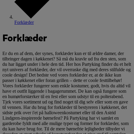
Forklæder
Forklæder
Er du en af dem, der synes, forklæder kun er til ældre damer, der
tilbringer dagen i køkkenet? Så må du kravle ud fra den sten, som
du har ligget under i hele den tid. Her hos Partyking finder du et helt
nyt univers af forklæder, der vil overraske dig med deres stilfulde og
coole design! Det bedste ved vores forklæder er, at de ikke kun
passer i køkkenet eller foran grillen – dette er coole festtilbehør!
Vores forklæder fungerer som enkle kostumer, godt, hvis du altid vil
have et outfit liggende i bagagerummet. De kan også fungere som
en humørforstærker til en fest eller som udstyr til en polterabend.
Tjek vores sortiment ud og find noget til dig selv eller som en gave
til vennen. Har du brug for forklæder til bestyreren i køkkenet, det
sidste prik over i'et på halloweenkostumet eller til den Astrid
Lindgren-inspirerede børnefest? På Partyking har vi samlet en
garderobe fyldt med alle mulige typer og former for forklæder, som
du kan have brug for. Til de mere børnefrie lejligheder tilbyder vi