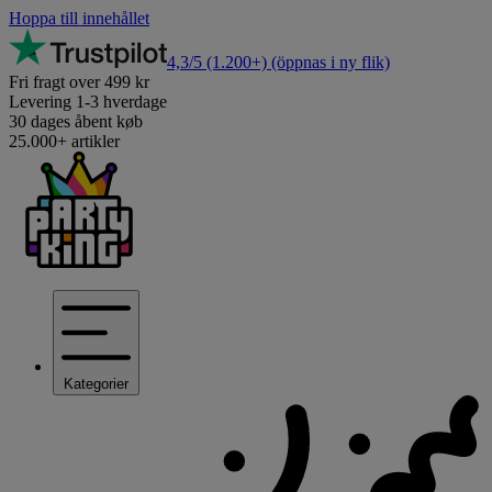
Hoppa till innehållet
4,3/5
(1.200+)
(öppnas i ny flik)
Fri fragt over 499 kr
Levering 1-3 hverdage
30 dages åbent køb
25.000+ artikler
Kategorier