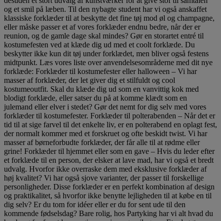
desuden et stort udvalg af kunstværker for at give stof til samtalen
og et smil på læben. Til den nybagte student har vi også anskaffet
klassiske forklæder til at beskytte det fine tøj mod øl og champagne,
eller måske passer et af vores forklæder endnu bedre, når der er
reunion, og de gamle dage skal mindes? Gør en storartet entré til
kostumefesten ved at klæde dig ud med et coolt forklæde. Du
beskytter ikke kun dit tøj under forklædet, men bliver også festens
midtpunkt. Læs vores liste over anvendelsesområderne med dit nye
forklæde: Forklæder til kostumefester eller halloween – Vi har
masser af forklæder, der let giver dig et stilfuldt og cool
kostumeoutfit. Skal du klæde dig ud som en vanvittig kok med
blodigt forklæde, eller satser du på at komme klædt som en
julemand eller elver i stedet? Gør det nemt for dig selv med vores
forklæder til kostumefester. Forklæder til polterabenden – Når det er
tid til at sige farvel til det enkelte liv, er en polterabend en oplagt fest,
der normalt kommer med et forskruet og ofte beskidt twist. Vi har
masser af børneforbudte forklæder, der får alle til at rødme eller
grine! Forklæder til hjemmet eller som en gave – Hvis du leder efter
et forklæde til en person, der elsker at lave mad, har vi også et bredt
udvalg. Hvorfor ikke overraske dem med eksklusive forklæder af
høj kvalitet? Vi har også sjove varianter, der passer til forskellige
personligheder. Disse forklæder er en perfekt kombination af design
og praktikalitet, så hvorfor ikke benytte lejligheden til at købe en til
dig selv? Er du tom for idéer eller er du for sent ude til den
kommende fødselsdag? Bare rolig, hos Partyking har vi alt hvad du