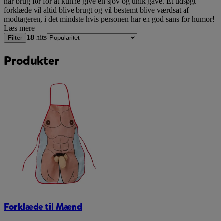
har brug for for at kunne give en sjov og unik gave. Et udsøgt
forklæde vil altid blive brugt og vil bestemt blive værdsat af
modtageren, i det mindste hvis personen har en god sans for humor!
Læs mere
18
hits
Filter
Produkter
Forklæde til Mænd