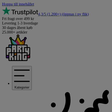
Hoppa till innehållet
4,3/5
(1.200+)
(öppnas i ny flik)
Fri fragt over 499 kr
Levering 1-3 hverdage
30 dages åbent køb
25.000+ artikler
Kategorier