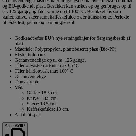
Genanvendeligt Plastbestik er flergangsbestik lavet af ekstra holdbar
og EU-godkendt plast. Bestikket kan vaskes op og genbruges op til
ca. 125 gange, og tåler varme op til 100° C. Bestikket fås som
gafler, knive, skeer samt kaffeskefulde og er transparente. Perfekte
til både fest, picnic og campingferien!
Godkendt efter EU’s nye retningslinjer for flergangsbestik af
plast
Materiale: Polypropylen, plantebaseret plast (Bio-PP)
Ekstra holdbare
Genanvendelige op til ca. 125 gange.
Tåler opvaskemaskine max 65° C
Tåler håndopvask max 100° C
Genanvendelige
Transparente
Mål:
Gafler: 18,5 cm.
Knive: 18,5 cm.
Skeer: 18,5 cm.
Kaffeskefulde: 13 cm.
Antal: 50-pak
Art.nr
95487