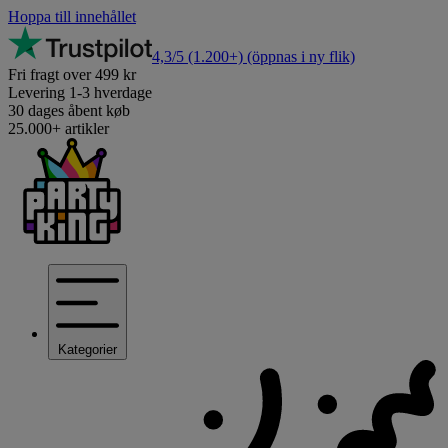
Hoppa till innehållet
4,3/5
(1.200+)
(öppnas i ny flik)
Fri fragt over 499 kr
Levering 1-3 hverdage
30 dages åbent køb
25.000+ artikler
Kategorier