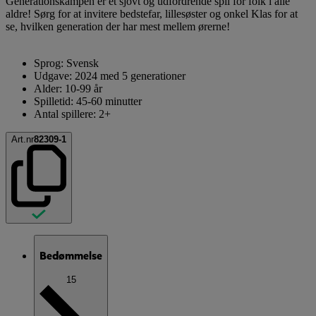
Generationskampen er et sjovt og udfordrende spil for folk i alle
aldre! Sørg for at invitere bedstefar, lillesøster og onkel Klas for at
se, hvilken generation der har mest mellem ørerne!
Sprog: Svensk
Udgave: 2024 med 5 generationer
Alder: 10-99 år
Spilletid: 45-60 minutter
Antal spillere: 2+
Art.nr
82309-1
Bedømmelse
15