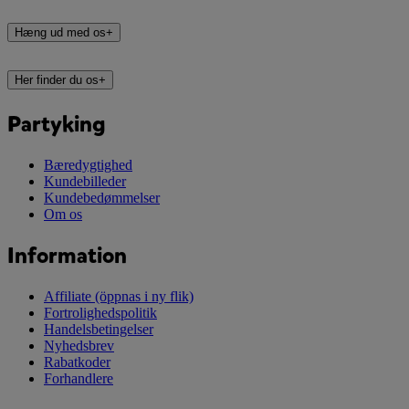
Hæng ud med os
+
Her finder du os
+
Partyking
Bæredygtighed
Kundebilleder
Kundebedømmelser
Om os
Information
Affiliate
(öppnas i ny flik)
Fortrolighedspolitik
Handelsbetingelser
Nyhedsbrev
Rabatkoder
Forhandlere