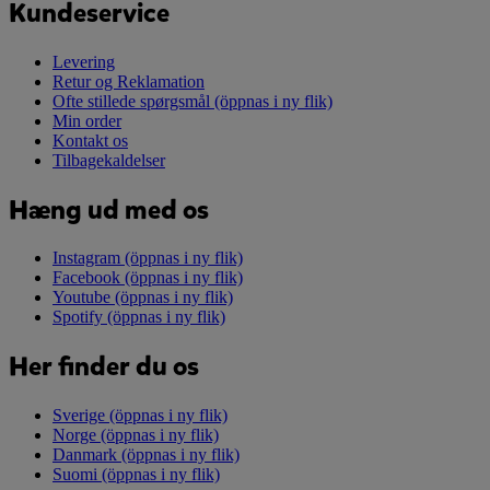
Kundeservice
Levering
Retur og Reklamation
Ofte stillede spørgsmål
(öppnas i ny flik)
Min order
Kontakt os
Tilbagekaldelser
Hæng ud med os
Instagram
(öppnas i ny flik)
Facebook
(öppnas i ny flik)
Youtube
(öppnas i ny flik)
Spotify
(öppnas i ny flik)
Her finder du os
Sverige
(öppnas i ny flik)
Norge
(öppnas i ny flik)
Danmark
(öppnas i ny flik)
Suomi
(öppnas i ny flik)