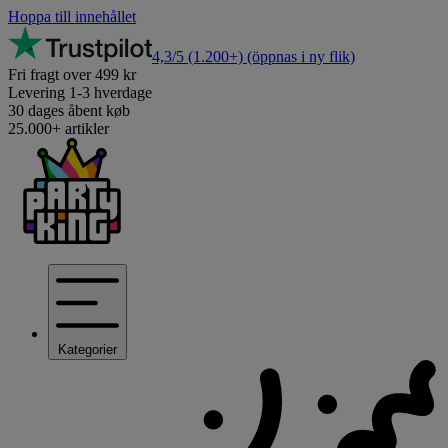
Hoppa till innehållet
4,3/5
(1.200+)
(öppnas i ny flik)
Fri fragt over 499 kr
Levering 1-3 hverdage
30 dages åbent køb
25.000+ artikler
Kategorier