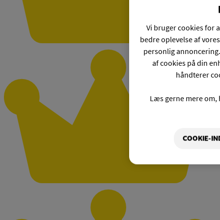
Vi bruger cookies for a
bedre oplevelse af vores
personlig annoncering.
af cookies på din enh
håndterer coo
Læs gerne mere om, 
COOKIE-IN