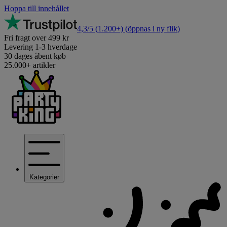
Hoppa till innehållet
4,3/5
(1.200+)
(öppnas i ny flik)
Fri fragt over 499 kr
Levering 1-3 hverdage
30 dages åbent køb
25.000+ artikler
Kategorier