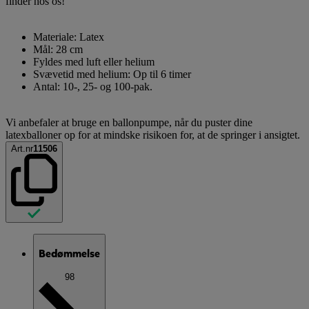
finder hos os!
Materiale: Latex
Mål: 28 cm
Fyldes med luft eller helium
Svævetid med helium: Op til 6 timer
Antal: 10-, 25- og 100-pak.
Vi anbefaler at bruge en ballonpumpe, når du puster dine
latexballoner op for at mindske risikoen for, at de springer i ansigtet.
Art.nr
11506
Bedømmelse
98