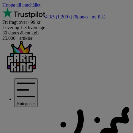
Hoppa till innehållet
4,3/5
(1.200+)
(öppnas i ny flik)
Fri fragt over 499 kr
Levering 1-3 hverdage
30 dages åbent køb
25.000+ artikler
Kategorier