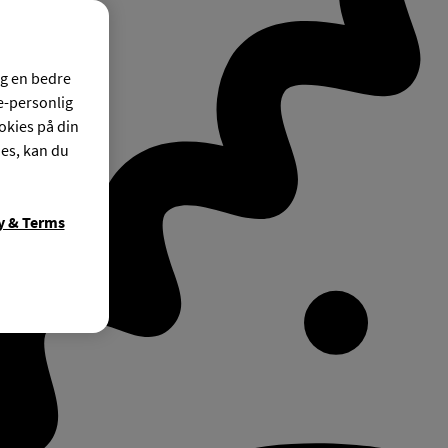
og en bedre
ke-personlig
okies på din
ies, kan du
y & Terms