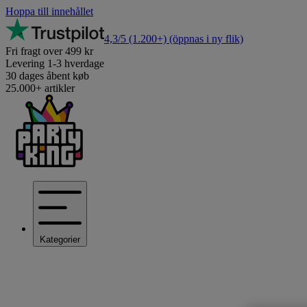
Hoppa till innehållet
4,3/5
(1.200+)
(öppnas i ny flik)
Fri fragt over 499 kr
Levering 1-3 hverdage
30 dages åbent køb
25.000+ artikler
Kategorier