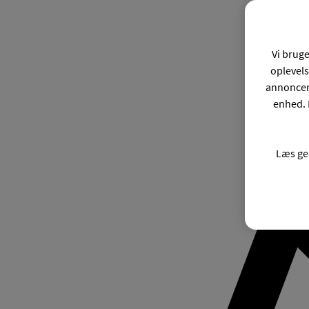
Vi bruge
oplevels
annonceri
enhed. 
Læs ge