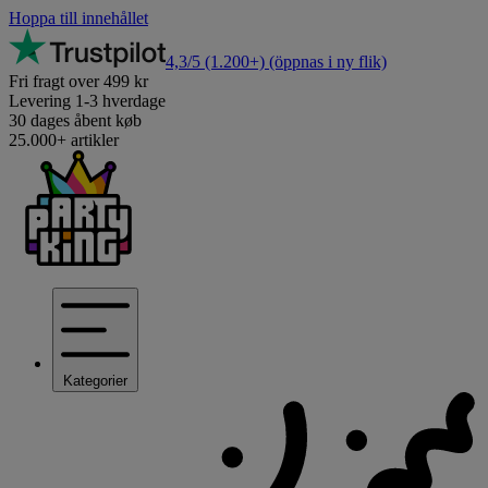
Hoppa till innehållet
4,3/5
(1.200+)
(öppnas i ny flik)
Fri fragt over 499 kr
Levering 1-3 hverdage
30 dages åbent køb
25.000+ artikler
Kategorier