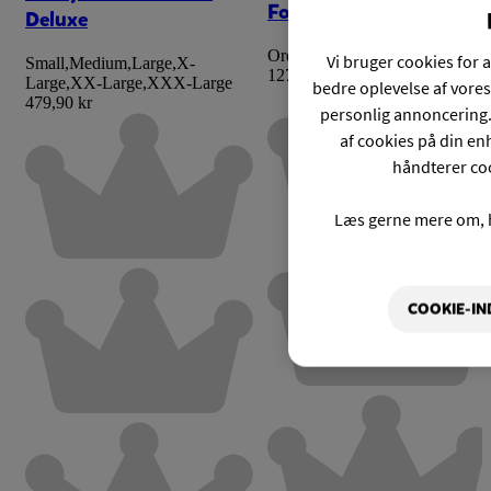
Fotoramme Skelet
Deluxe
Ordinarie pris:
159,90 kr
Vi bruger cookies for a
Small
,
Medium
,
Large
,
X-
127,93 kr
Large
,
XX-Large
,
XXX-Large
bedre oplevelse af vores
479,90 kr
personlig annoncering.
af cookies på din enh
håndterer coo
Læs gerne mere om, 
COOKIE-IN