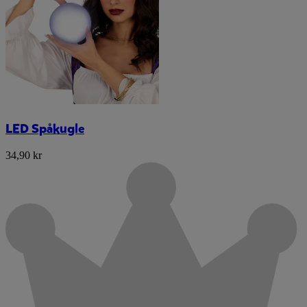
LED Spåkugle
34,90 kr