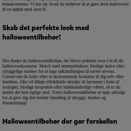
temakostumer. Vi har alt, hvad du behøver til at gøre årets halloween
til en højtid med stort H.
Skab det perfekte look med
halloweentilbehør!
Her finder du halloweentilbehør, der bliver prikken over i’et til dit
halloweenkostume. Match med strømpebukser, blodige knive eller
uhyggelige masker for at tage udklædningen til næste niveau.
Uanset om du leder efter et skræmmende kostume til dig selv eller
familien, eller vil tilføje effektfulde detaljer til hjemmet i form af
lyslygter, blodige kropsdele eller middelalderlige våben, så er du
landet det helt rigtige sted. Vores halloweentilbehør er nøje udvalgt
for at give dig den bedste blanding af uhygge, humor og
feststemning!
Halloweentilbehør der gør forskellen