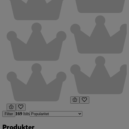
169
hits
Filter
Produkter