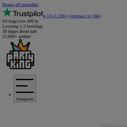
Hoppa till innehållet
4,3/5
(1.200+)
(öppnas i ny flik)
Fri fragt over 499 kr
Levering 1-3 hverdage
30 dages åbent køb
25.000+ artikler
Kategorier