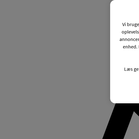
Vi bruge
oplevels
annonceri
enhed. 
Læs ge