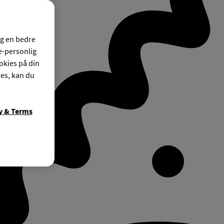
og en bedre
ke-personlig
okies på din
ies, kan du
y & Terms