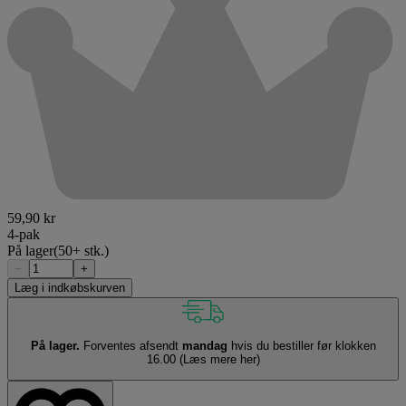
59,90 kr
4-pak
På lager
(50+ stk.)
−
+
Læg i indkøbskurven
På lager.
Forventes afsendt
mandag
hvis du bestiller før klokken
16.00
(Læs mere her)