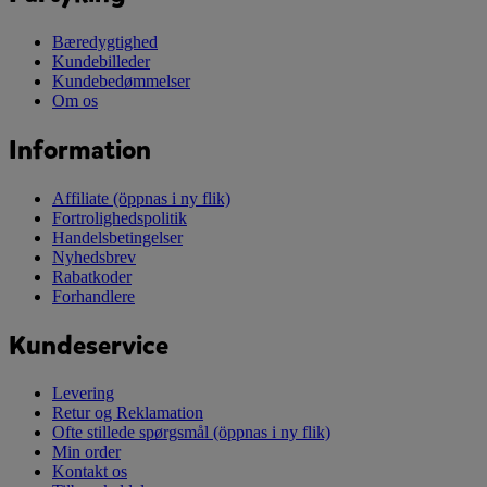
Bæredygtighed
Kundebilleder
Kundebedømmelser
Om os
Information
Affiliate
(öppnas i ny flik)
Fortrolighedspolitik
Handelsbetingelser
Nyhedsbrev
Rabatkoder
Forhandlere
Kundeservice
Levering
Retur og Reklamation
Ofte stillede spørgsmål
(öppnas i ny flik)
Min order
Kontakt os