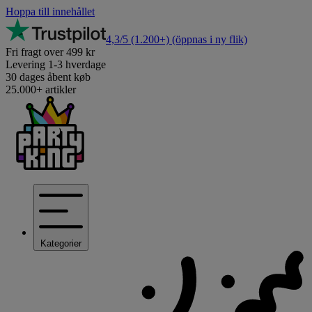
Hoppa till innehållet
4,3/5
(1.200+)
(öppnas i ny flik)
Fri fragt over 499 kr
Levering 1-3 hverdage
30 dages åbent køb
25.000+ artikler
Kategorier