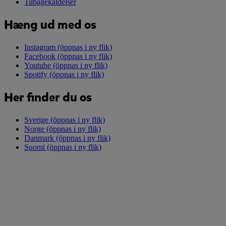
Tilbagekaldelser
Hæng ud med os
Instagram
(öppnas i ny flik)
Facebook
(öppnas i ny flik)
Youtube
(öppnas i ny flik)
Spotify
(öppnas i ny flik)
Her finder du os
Sverige
(öppnas i ny flik)
Norge
(öppnas i ny flik)
Danmark
(öppnas i ny flik)
Suomi
(öppnas i ny flik)