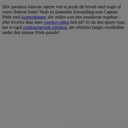
Bliv paradens klareste stjerne ved at pryde dit hoved med nogle af
vores flotteste hatte! Skab en fantastisk forvandling som Captain
Pride med
kaptajnhatten
, der stråler som den smukkeste regnbue –
eller hvorfor ikke køre
cowboy-stilen
helt ud? Er du den sporty type,
har vi også
regnbuefarvede hårbånd
, der effektivt fanger sveddråber
under den intense Pride-parade!