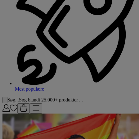
Mest populære
Søg...
Søg blandt 25.000+ produkter ...