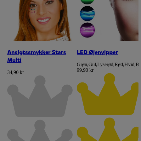
Ansigtssmykker Stars
LED Øjenvipper
Multi
Grøn
,
Gul
,
Lyserød
,
Rød
,
Hvid
,
Bl
99,90 kr
34,90 kr