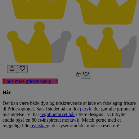
Finde mere pridemakeup! ->
Hår
Det kan være både dyrt og tidskrævende at lave en fabelagtig frisure
til Pride-optoget. Sats i stedet på en flot
paryk
, der gør alle grønne af
misundelse! Vi har
regnbuefarvet hår
i flere designs - vi tilbyder
endda også en 80'er-inspireret
mohawk
! Match gerne med et
hyggeligt lille
overskæg
, der lyser området under næsen op!