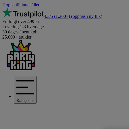
Hoppa till innehållet
4,3/5
(1.200+)
(öppnas i ny flik)
Fri fragt over 499 kr
Levering 1-3 hverdage
30 dages åbent køb
25.000+ artikler
Kategorier