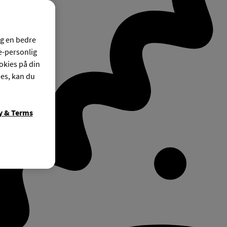
og en bedre
ke-personlig
okies på din
ies, kan du
y & Terms