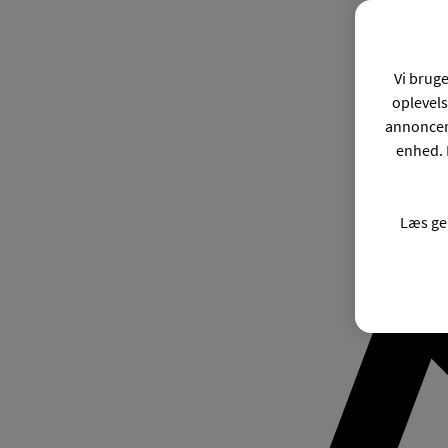
Vi bruge
oplevels
annonceri
enhed. 
Læs ge