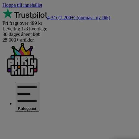
Hoppa till innehållet
4,3/5
(1.200+)
(öppnas i ny flik)
Fri fragt over 499 kr
Levering 1-3 hverdage
30 dages åbent køb
25.000+ artikler
Kategorier