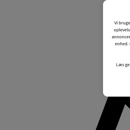
Vi bruge
oplevels
annonceri
enhed. 
Læs ge