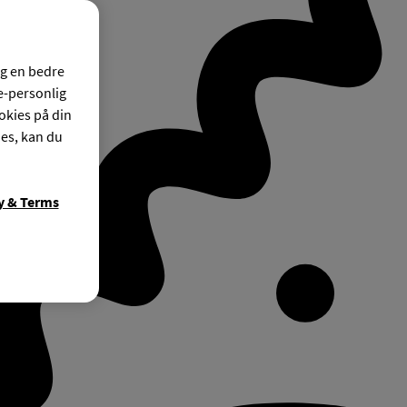
og en bedre
ke-personlig
okies på din
ies, kan du
y & Terms