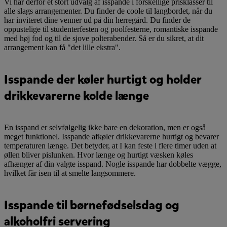
Vi har derfor et stort udvalg af isspande i forskellige prisklasser til
alle slags arrangementer. Du finder de coole til langbordet, når du
har inviteret dine venner ud på din herregård. Du finder de
oppustelige til studenterfesten og poolfesterne, romantiske isspande
med høj fod og til de sjove polterabender. Så er du sikret, at dit
arrangement kan få "det lille ekstra".
Isspande der køler hurtigt og holder
drikkevarerne kolde længe
En isspand er selvfølgelig ikke bare en dekoration, men er også
meget funktionel. Isspande afkøler drikkevarerne hurtigt og bevarer
temperaturen længe. Det betyder, at I kan feste i flere timer uden at
øllen bliver pislunken. Hvor længe og hurtigt væsken køles
afhænger af din valgte isspand. Nogle isspande har dobbelte vægge,
hvilket får isen til at smelte langsommere.
Isspande til børnefødselsdag og
alkoholfri servering