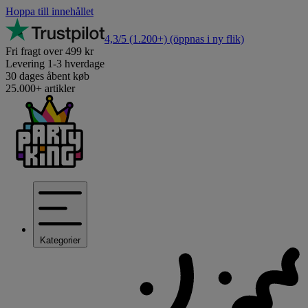
Hoppa till innehållet
4,3/5
(1.200+)
(öppnas i ny flik)
Fri fragt over 499 kr
Levering 1-3 hverdage
30 dages åbent køb
25.000+ artikler
Kategorier