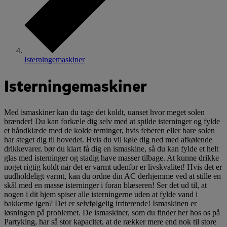
Isterningemaskiner
Isterningemaskiner
Med ismaskiner kan du tage det koldt, uanset hvor meget solen
brænder! Du kan forkæle dig selv med at spilde isterninger og fylde
et håndklæde med de kolde terninger, hvis feberen eller bare solen
har steget dig til hovedet. Hvis du vil køle dig ned med afkølende
drikkevarer, bør du klart få dig en ismaskine, så du kan fylde et helt
glas med isterninger og stadig have masser tilbage. At kunne drikke
noget rigtig koldt når det er varmt udenfor er livskvalitet! Hvis det er
uudholdeligt varmt, kan du ordne din AC derhjemme ved at stille en
skål med en masse isterninger i foran blæseren! Ser det ud til, at
nogen i dit hjem spiser alle isterningerne uden at fylde vand i
bakkerne igen? Det er selvfølgelig irriterende! Ismaskinen er
løsningen på problemet. De ismaskiner, som du finder her hos os på
Partyking, har så stor kapacitet, at de rækker mere end nok til store