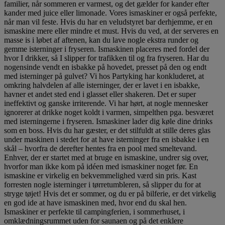
familier, når sommeren er varmest, og det gælder for kander efter
kander med juice eller limonade. Vores ismaskiner er også perfekte,
når man vil feste. Hvis du har en veludstyret bar derhjemme, er en
ismaskine mere eller mindre et must. Hvis du ved, at der serveres en
masse is i løbet af aftenen, kan du lave nogle ekstra runder og
gemme isterninger i fryseren. Ismaskinen placeres med fordel der
hvor I drikker, så I slipper for trafikken til og fra fryseren. Har du
nogensinde vendt en isbakke på hovedet, presset på den og endt
med isterninger på gulvet? Vi hos Partyking har konkluderet, at
omkring halvdelen af alle isterninger, der er lavet i en isbakke,
havner et andet sted end i glasset eller shakeren. Det er super
ineffektivt og ganske irriterende. Vi har hørt, at nogle mennesker
ignorerer at drikke noget koldt i varmen, simpelthen pga. besværet
med isterningerne i fryseren. Ismaskiner lader dig køle dine drinks
som en boss. Hvis du har gæster, er det stilfuldt at stille deres glas
under maskinen i stedet for at have isterninger fra en isbakke i en
skål – hvorfra de derefter hentes fra en pool med smeltevand.
Enhver, der er startet med at bruge en ismaskine, undrer sig over,
hvorfor man ikke kom på idéen med ismaskiner noget før. En
ismaskine er virkelig en bekvemmelighed værd sin pris. Kast
forresten nogle isterninger i tørretumbleren, så slipper du for at
stryge tøjet! Hvis det er sommer, og du er på bilferie, er det virkelig
en god ide at have ismaskinen med, hvor end du skal hen.
Ismaskiner er perfekte til campingferien, i sommerhuset, i
omklædningsrummet uden for saunaen og på det enklere