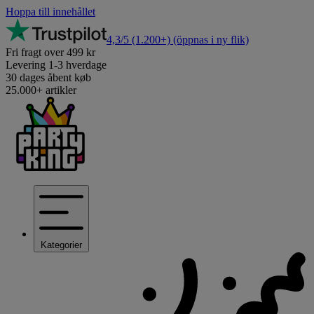
Hoppa till innehållet
4,3/5
(1.200+)
(öppnas i ny flik)
Fri fragt over 499 kr
Levering 1-3 hverdage
30 dages åbent køb
25.000+ artikler
Kategorier