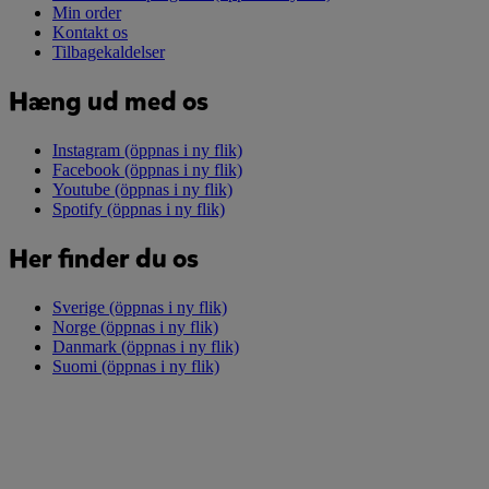
Min order
Kontakt os
Tilbagekaldelser
Hæng ud med os
Instagram
(öppnas i ny flik)
Facebook
(öppnas i ny flik)
Youtube
(öppnas i ny flik)
Spotify
(öppnas i ny flik)
Her finder du os
Sverige
(öppnas i ny flik)
Norge
(öppnas i ny flik)
Danmark
(öppnas i ny flik)
Suomi
(öppnas i ny flik)