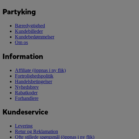
Partyking
Bæredygtighed
Kundebilleder
Kundebedømmelser
Om os
Information
Affiliate
(öppnas i ny flik)
Fortrolighedspolitik
Handelsbetingelser
Nyhedsbrev
Rabatkoder
Forhandlere
Kundeservice
Levering
Retur og Reklamation
Ofte stillede spørgsmål
(öppnas i ny flik)