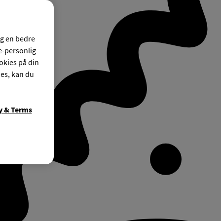
og en bedre
ke-personlig
okies på din
ies, kan du
y & Terms