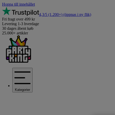
Hoppa till innehållet
4,3/5
(1.200+)
(öppnas i ny flik)
Fri fragt over 499 kr
Levering 1-3 hverdage
30 dages åbent køb
25.000+ artikler
Kategorier