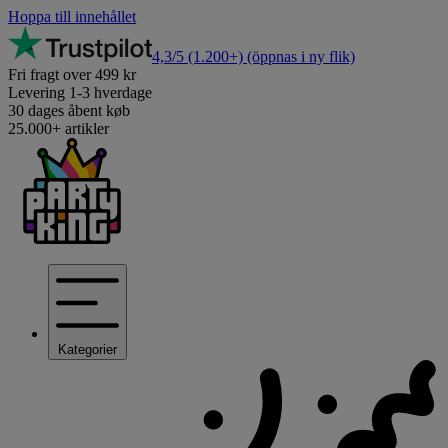
Hoppa till innehållet
4,3/5
(1.200+)
(öppnas i ny flik)
Fri fragt over 499 kr
Levering 1-3 hverdage
30 dages åbent køb
25.000+ artikler
Kategorier