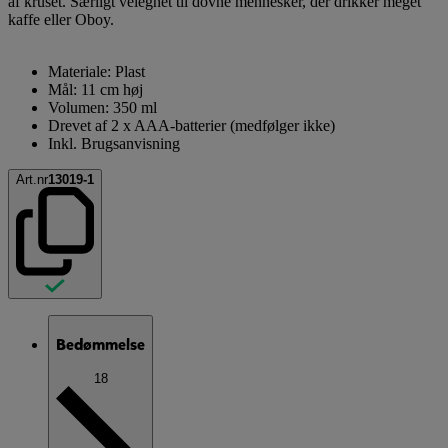
af kruset. Særligt velegnet til dovne mennesker, der drikker meget
kaffe eller Oboy.
Materiale: Plast
Mål: 11 cm høj
Volumen: 350 ml
Drevet af 2 x AAA-batterier (medfølger ikke)
Inkl. Brugsanvisning
Art.nr
13019-1
Bedømmelse
18