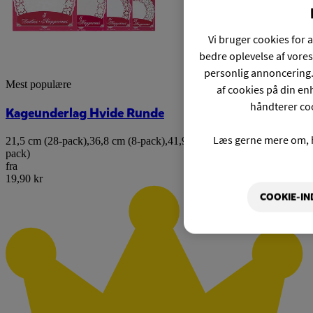
Vi bruger cookies for a
bedre oplevelse af vores
personlig annoncering.
Mest populære
af cookies på din enh
håndterer coo
Kageunderlag Hvide Runde
Læs gerne mere om, 
21,5 cm (28-pack)
,
36,8 cm (8-pack)
,
41,9 cm (4-pack)
,
26,6 cm (16-
pack)
fra
19,90 kr
COOKIE-IN