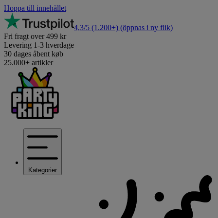
Hoppa till innehållet
4,3/5
(1.200+)
(öppnas i ny flik)
Fri fragt over 499 kr
Levering 1-3 hverdage
30 dages åbent køb
25.000+ artikler
Kategorier