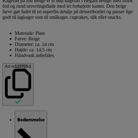
Kagefad på fod Beige er et højt kagefad i elegant design med smuk
fod og rund serveringsflade med let forhøjede kanter. Den beige
farve gør fadet til en superfin detalje på dessertbordet og passer lige
godt til lagkager som til småkager, cupcakes, slik eller snacks.
Materiale: Plast
Farve: Beige
Diameter: ca. 24 cm
Højde: ca. 14,5 cm
Håndvask anbefales
Art.nr
115703-1
Bedømmelse