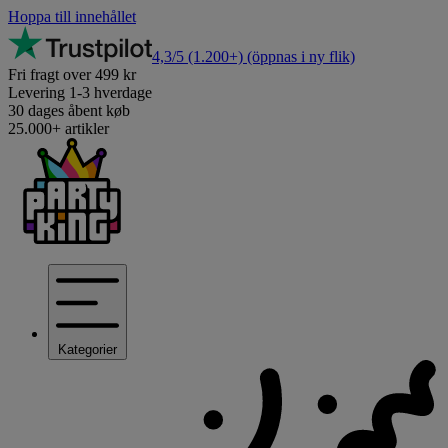
Hoppa till innehållet
4,3/5
(1.200+)
(öppnas i ny flik)
Fri fragt over 499 kr
Levering 1-3 hverdage
30 dages åbent køb
25.000+ artikler
Kategorier