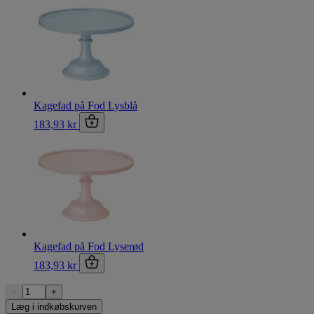
Kagefad på Fod Lysblå
183,93 kr
Kagefad på Fod Lyserød
183,93 kr
−
+
Læg i indkøbskurven