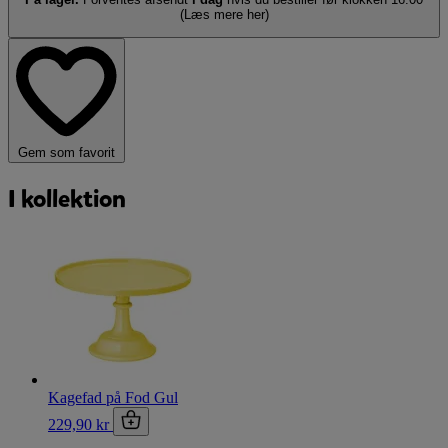
(Læs mere her)
Gem som favorit
I kollektion
Kagefad på Fod Gul
229,90 kr