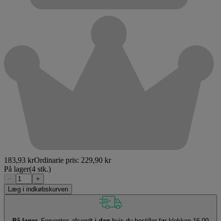
183,93 kr
Ordinarie pris:
229,90 kr
På lager
(4 stk.)
−
+
Læg i indkøbskurven
På lager.
Forventes afsendt
i dag
hvis du bestiller før klokken 16.00