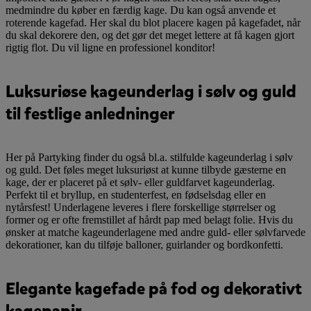
medmindre du køber en færdig kage. Du kan også anvende et
roterende kagefad. Her skal du blot placere kagen på kagefadet, når
du skal dekorere den, og det gør det meget lettere at få kagen gjort
rigtig flot. Du vil ligne en professionel konditor!
Luksuriøse kageunderlag i sølv og guld
til festlige anledninger
Her på Partyking finder du også bl.a. stilfulde kageunderlag i sølv
og guld. Det føles meget luksuriøst at kunne tilbyde gæsterne en
kage, der er placeret på et sølv- eller guldfarvet kageunderlag.
Perfekt til et bryllup, en studenterfest, en fødselsdag eller en
nytårsfest! Underlagene leveres i flere forskellige størrelser og
former og er ofte fremstillet af hårdt pap med belagt folie. Hvis du
ønsker at matche kageunderlagene med andre guld- eller sølvfarvede
dekorationer, kan du tilføje balloner, guirlander og bordkonfetti.
Elegante kagefade på fod og dekorativt
kagepapir