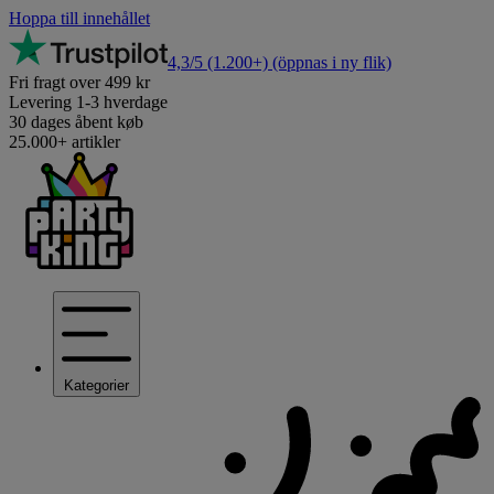
Hoppa till innehållet
4,3/5
(1.200+)
(öppnas i ny flik)
Fri fragt over 499 kr
Levering 1-3 hverdage
30 dages åbent køb
25.000+ artikler
Kategorier