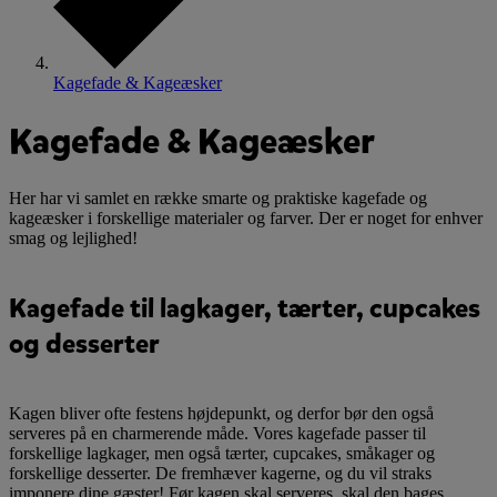
Kagefade & Kageæsker
Kagefade & Kageæsker
Her har vi samlet en række smarte og praktiske kagefade og
kageæsker i forskellige materialer og farver. Der er noget for enhver
smag og lejlighed!
Kagefade til lagkager, tærter, cupcakes
og desserter
Kagen bliver ofte festens højdepunkt, og derfor bør den også
serveres på en charmerende måde. Vores kagefade passer til
forskellige lagkager, men også tærter, cupcakes, småkager og
forskellige desserter. De fremhæver kagerne, og du vil straks
imponere dine gæster! Før kagen skal serveres, skal den bages,