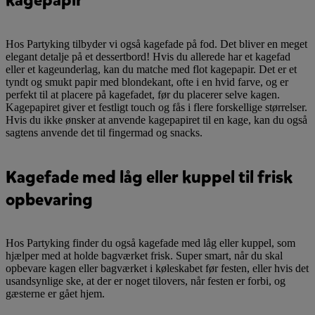
Hos Partyking tilbyder vi også kagefade på fod. Det bliver en meget
elegant detalje på et dessertbord! Hvis du allerede har et kagefad
eller et kageunderlag, kan du matche med flot kagepapir. Det er et
tyndt og smukt papir med blondekant, ofte i en hvid farve, og er
perfekt til at placere på kagefadet, før du placerer selve kagen.
Kagepapiret giver et festligt touch og fås i flere forskellige størrelser.
Hvis du ikke ønsker at anvende kagepapiret til en kage, kan du også
sagtens anvende det til fingermad og snacks.
Kagefade med låg eller kuppel til frisk
opbevaring
Hos Partyking finder du også kagefade med låg eller kuppel, som
hjælper med at holde bagværket frisk. Super smart, når du skal
opbevare kagen eller bagværket i køleskabet før festen, eller hvis det
usandsynlige ske, at der er noget tilovers, når festen er forbi, og
gæsterne er gået hjem.