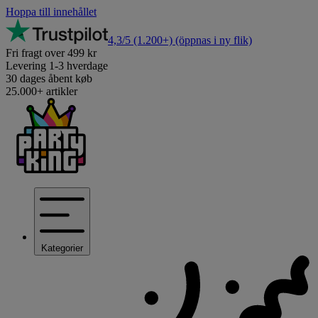
Hoppa till innehållet
4,3/5
(1.200+)
(öppnas i ny flik)
Fri fragt over 499 kr
Levering 1-3 hverdage
30 dages åbent køb
25.000+ artikler
Kategorier