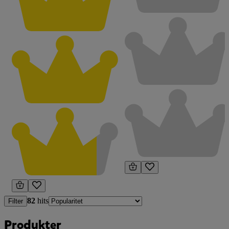
82
hits
Filter
Produkter