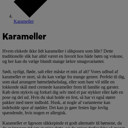
Karameller
Karameller
Hvem elskede ikke lidt karameller i slikposen som lille? Dette
traditionelle slik har altid været en favorit hos både børn og voksne,
og her kan du vælge blandt mange lækre smagsvarianter.
Sødt, syrligt, fløde, salt eller måske et mix af alt? Vores udbud af
karameller er stort, så du kan vælge fra mange genrer. Perfekt til dig,
som skal arrangere børnefødselsdag, eller som bare vil stille en
lokkende skål med cremede karameller frem til familie og gæster.
Køb dem stykvis og forkæl dig selv med et par stykker eller køb en
pose og del ud. Hvis du skal holde en fest, så har vi også større
pakker med mere indhold. Husk, at nogle af varianterne kan
indeholde spor af nødder. Det kan jo gøre festen lige lovlig
spændende, hvis nogen er allergisk.
Karameller er ligesom slikkepinde et godt alternativ til børnene, da