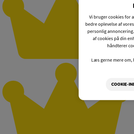
Vi bruger cookies for a
bedre oplevelse af vores
personlig annoncering.
af cookies på din enh
håndterer coo
Læs gerne mere om, 
COOKIE-IN