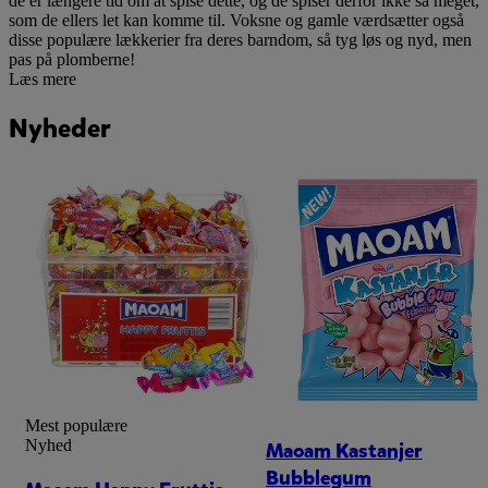
de er længere tid om at spise dette, og de spiser derfor ikke så meget,
som de ellers let kan komme til. Voksne og gamle værdsætter også
disse populære lækkerier fra deres barndom, så tyg løs og nyd, men
pas på plomberne!
Læs mere
Nyheder
Mest populære
Nyhed
Maoam Kastanjer
Bubblegum