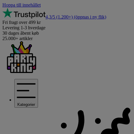
Hoppa till innehållet
4,3/5
(1.200+)
(öppnas i ny flik)
Fri fragt over 499 kr
Levering 1-3 hverdage
30 dages åbent køb
25.000+ artikler
Kategorier